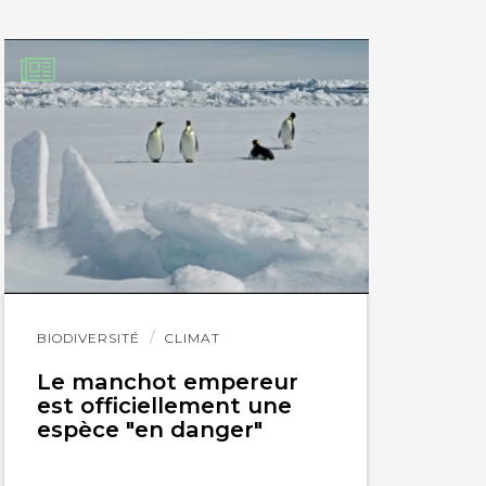
’ils veulent
se :
z, le feu, éteignez,
Lire
BIODIVERSITÉ
CLIMAT
l'article
Le manchot empereur
est officiellement une
ouveauté Naturelle
espèce "en danger"
que soit son âge et
s cesse les