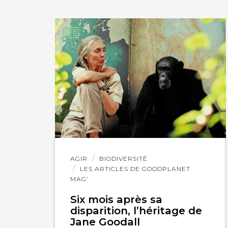
PARTAGER SUR LIN
l’américaine sont 
IMPRIMER
sauver. Je suis s
AULNETTE Jacq
Avec des paroles 
(… + : Prendre soin
Lire
AGIR
BIODIVERSITÉ
l'article
LES ARTICLES DE GOODPLANET
le feu-eu) voici :
h
MAG'
« Révélation » (il
Six mois après sa
si efficace dès qu’
disparition, l’héritage de
Jane Goodall
elle est capable d