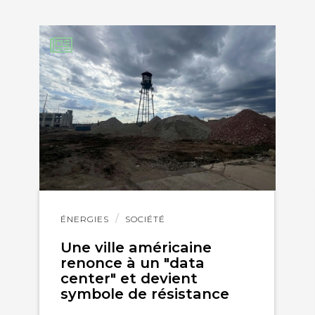
KEDIN
loin d’être le reflet de notre société et du monde qu
urprise que Good Planet les promeuve.
ues
11 août 2020
d’une super chanson écologique que je vous propo
 d’la planète, où vivront nos Enfants…, alors éteigne
Lire
ÉNERGIES
SOCIÉTÉ
l'article
ttp://www.aaa1pourtous.com/
Une ville américaine
renonce à un "data
 y a 30 ans, d’expérience, donc) de cette extrême n
center" et devient
elle est bien intériorisée / et c’est très facile quel 
symbole de résistance
’améliorer notre situation mondiale : Ressasser san