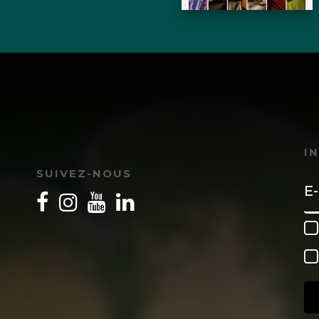
ge ou plus GRATUITES si bienvenues dont vous voye
monde saura comment fonctionne Sa nature et quand
formation…, on communique :
miers (à m’aider) à aider la Société à s’améliorer a
 c’est de Jacques AULNETTE / ALL’ NETT… / le 1
I
 de l’Association L’ E. A. U. : * L’Energie d’Amour U
SUIVEZ-NOUS
20 LE FAOUËT / Tél. : 06 71 32 96 41Et qui vous s
es RÊVOLUTIVES :puisque c’est possible à Tous et
ails ? »- Si ON se décide (enfin) à réagir construc
Humanité et donc pour le Sien : « comme se veut l’
LA Nature qui évolue sans cesse : www.aaa1pourto