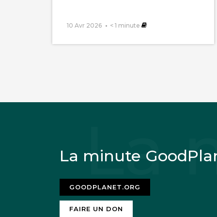
problèmes et donc
10 Avr 2026
< 1
minute
SOLUTION POSITIVE
un microscope 🙂 e
c’est si aisé, de b
tout le monde peut
« – Pour le mieux-
besoin d’un « bon
Universelles » de 
La minute GoodPla
énergie :on récolt
« véritablement » 
GOODPLANET.ORG
compris ?)Car No
FAIRE UN DON
ne peut la palper…