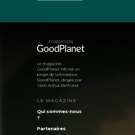
articles d’une pa
bientôt, tout le 
la pointe de l’in
Serez-vous les pre
« – Enfin… » car
Le magazine
2020Secret./Trésor.
GoodPlanet Info est un
projet de la fondation
J. C. CARRE – 563
GoodPlanet, dirigée par
Yann Arthus-Bertrand
reprise de vacanc
Tous besoin !
LE MAGAZINE
Un peu plus de dét
Qui sommes-nous
?
mieux-être pour l’
Partenaires
fondamental » de 