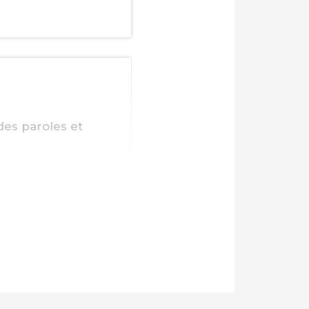
es paroles et
er de bobos à