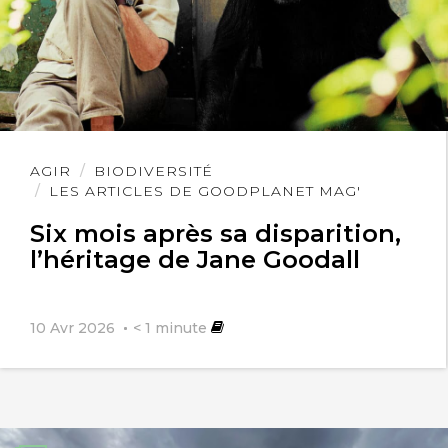
Lire
AGIR
BIODIVERSITÉ
l'article
LES ARTICLES DE GOODPLANET MAG'
Six mois après sa disparition,
l’héritage de Jane Goodall
10 Avr 2026
< 1
minute