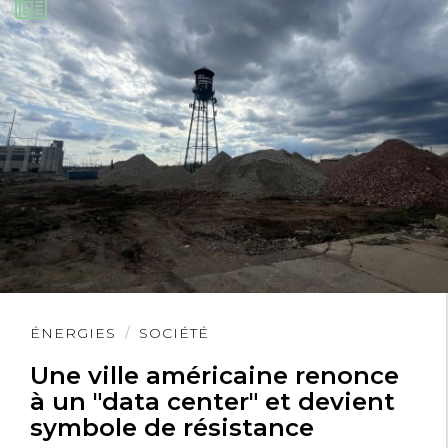
Lire
ÉNERGIES
SOCIÉTÉ
l'article
Une ville américaine renonce
à un "data center" et devient
symbole de résistance