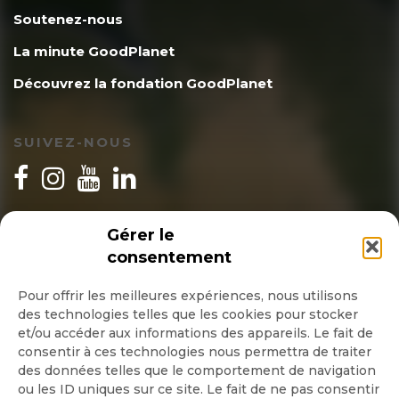
Soutenez-nous
La minute GoodPlanet
Découvrez la fondation GoodPlanet
SUIVEZ-NOUS
INSCRIPTION NEWSLETTER
Gérer le
consentement
Pour offrir les meilleures expériences, nous utilisons
des technologies telles que les cookies pour stocker
Quotidienne
et/ou accéder aux informations des appareils. Le fait de
consentir à ces technologies nous permettra de traiter
Hebdo
des données telles que le comportement de navigation
ou les ID uniques sur ce site. Le fait de ne pas consentir