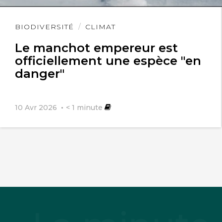
Lire
BIODIVERSITÉ
CLIMAT
l'article
Le manchot empereur est
officiellement une espèce "en
danger"
10 Avr 2026
< 1
minute