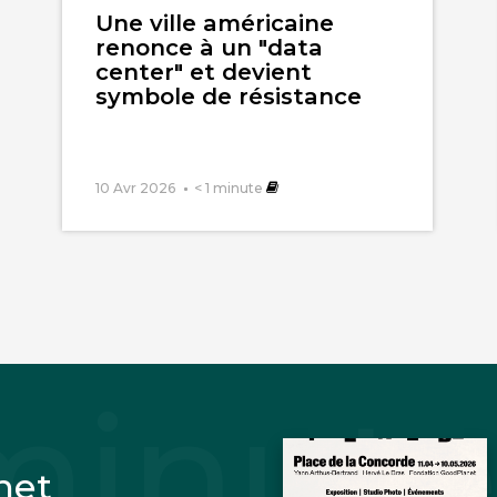
Une ville américaine
renonce à un "data
center" et devient
symbole de résistance
10 Avr 2026
< 1
minute
net