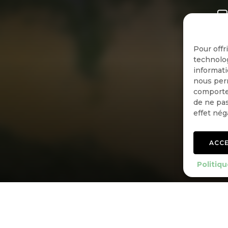
Pour offr
technolog
informati
nous perm
comportem
de ne pas
effet nég
ACC
Politiqu