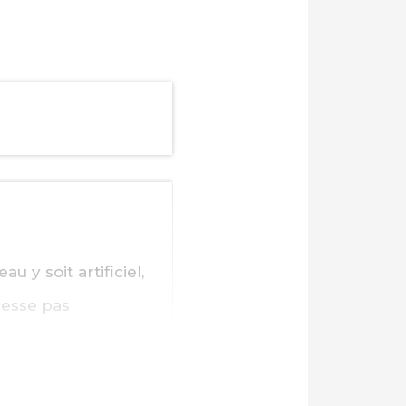
u y soit artificiel,
cesse pas
s.