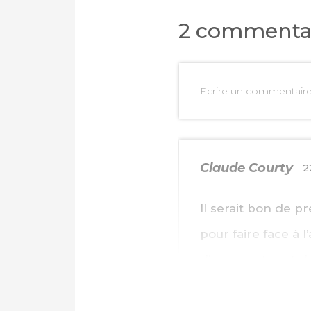
2 commenta
Ecrire un commentair
Claude Courty
2
Il serait bon de pr
PARTAGER SUR FAC
pour faire face à
PARTAGER SUR LIN
d’augmenter et de
IMPRIMER