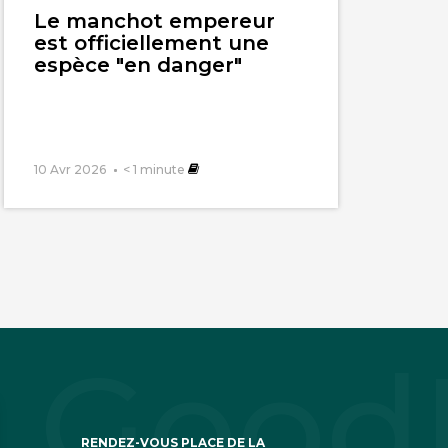
Le manchot empereur
est officiellement une
espèce "en danger"
10 Avr 2026
< 1
minute
RENDEZ-VOUS PLACE DE LA