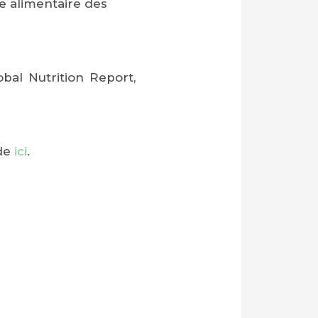
re alimentaire des
obal Nutrition Report,
nde
ici
.