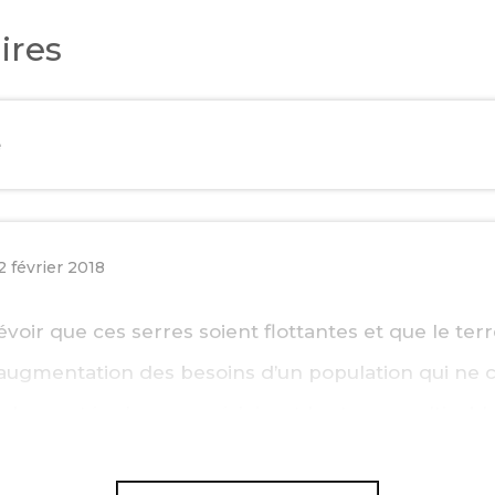
ires
e
2 février 2018
évoir que ces serres soient flottantes et que le terrea
EBOOK
 l’augmentation des besoins d’un population qui ne 
KEDIN
 la montée des eaux réduisant les terres cultivable