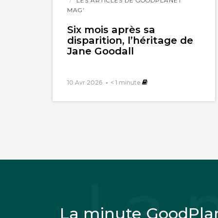
LES ARTICLES DE GOODPLANET
MAG'
Six mois après sa
disparition, l’héritage de
Jane Goodall
10 Avr 2026
< 1
minute
La minute GoodPla