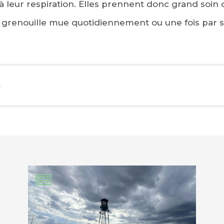
à leur respiration. Elles prennent donc grand soin 
a grenouille mue quotidiennement ou une fois par 
EBOOK
e
KEDIN