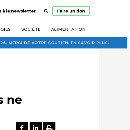
Page
s à la newsletter
Faire un don
d’accueil
GIES
SOCIÉTÉ
ALIMENTATION
. MERCI DE VOTRE SOUTIEN. EN SAVOIR PLUS.
s ne
PARTAGER SUR FACEBOOK
PARTAGER SUR LINKEDI
IMPRIMER