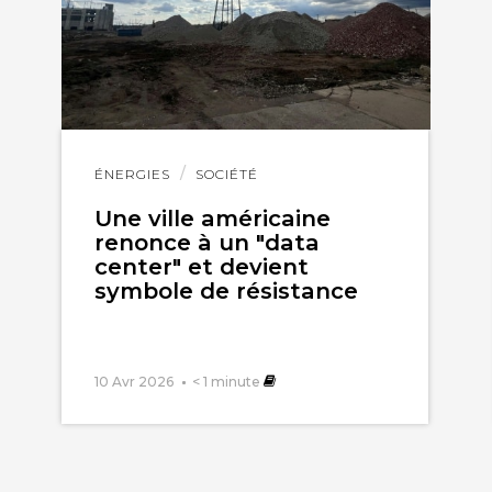
Lire
ÉNERGIES
SOCIÉTÉ
l'article
Une ville américaine
renonce à un "data
center" et devient
symbole de résistance
10 Avr 2026
< 1
minute