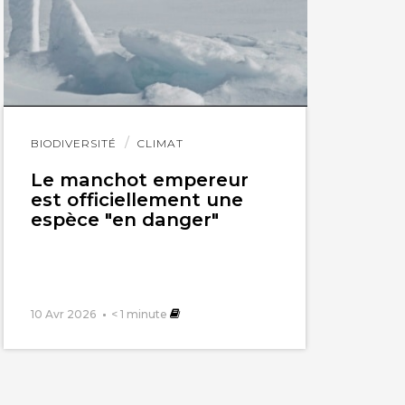
Lire
BIODIVERSITÉ
CLIMAT
l'article
Le manchot empereur
est officiellement une
espèce "en danger"
10 Avr 2026
< 1
minute