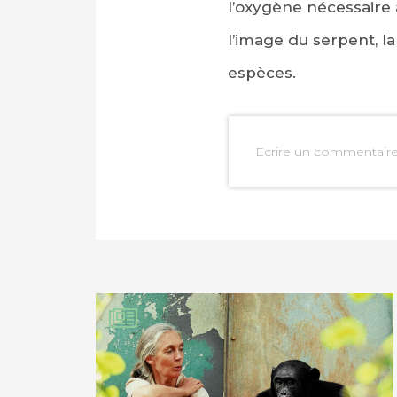
l’oxygène nécessaire 
l’image du serpent, l
espèces.
PARTAGER SUR FAC
Ecrire un commentair
PARTAGER SUR LIN
IMPRIMER