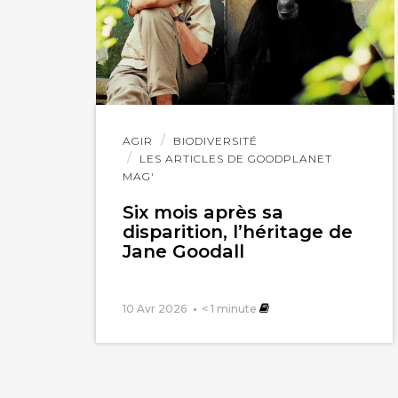
Lire
AGIR
BIODIVERSITÉ
l'article
LES ARTICLES DE GOODPLANET
MAG'
Six mois après sa
disparition, l’héritage de
Jane Goodall
10 Avr 2026
< 1
minute