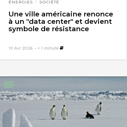
Lire
ÉNERGIES
SOCIÉTÉ
l'article
Une ville américaine renonce
à un "data center" et devient
symbole de résistance
10 Avr 2026
< 1
minute