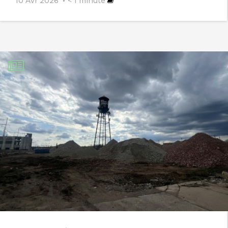
10 Avr 2026
< 1
minute