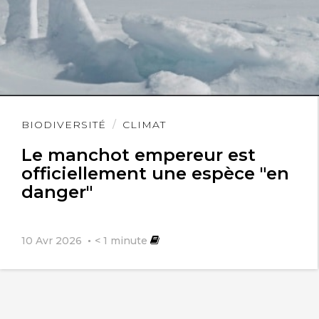
Lire
BIODIVERSITÉ
CLIMAT
l'article
Le manchot empereur est
officiellement une espèce "en
danger"
10 Avr 2026
< 1
minute