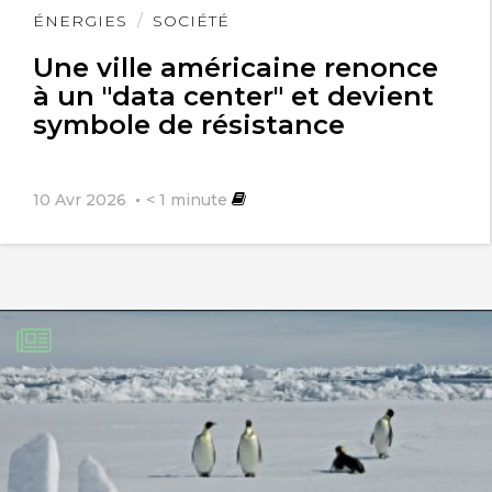
Lire
ÉNERGIES
SOCIÉTÉ
l'article
Une ville américaine renonce
à un "data center" et devient
symbole de résistance
10 Avr 2026
< 1
minute