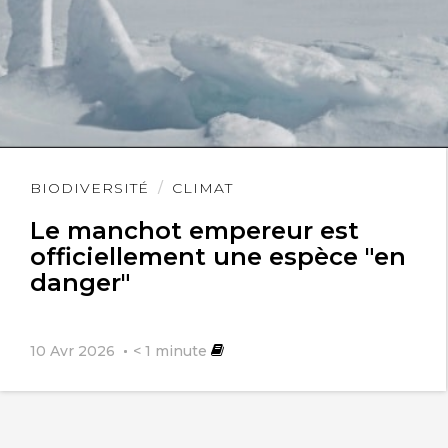
Lire
BIODIVERSITÉ
CLIMAT
l'article
Le manchot empereur est
officiellement une espèce "en
danger"
10 Avr 2026
< 1
minute