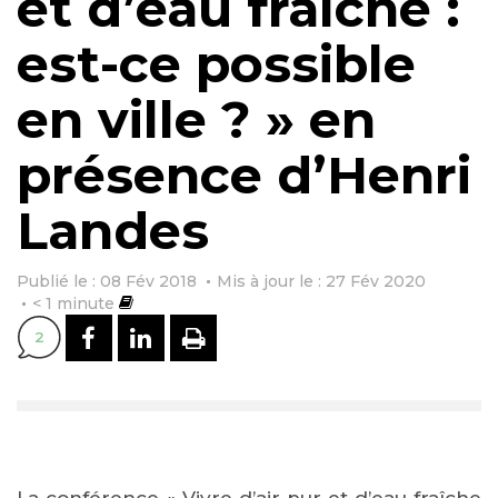
et d’eau fraîche :
est-ce possible
en ville ? » en
présence d’Henri
Landes
Publié le : 08 Fév 2018
Mis à jour le : 27 Fév 2020
< 1
minute
PARTAGER SUR FACEBOOK
PARTAGER SUR LINKEDI
IMPRIMER
2