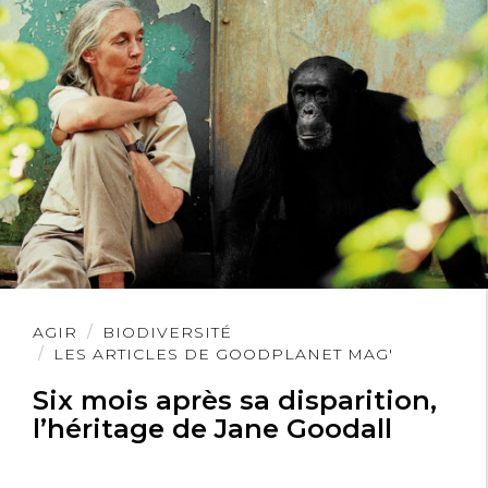
avons rectifié.
Bien à vous
Lire
AGIR
BIODIVERSITÉ
l'article
LES ARTICLES DE GOODPLANET MAG'
Six mois après sa disparition,
l’héritage de Jane Goodall