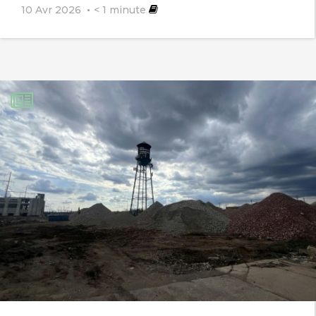
10 Avr 2026
< 1
minute