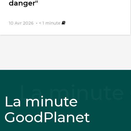
danger"
10 Avr 2026
< 1
minute
La minute
GoodPlanet