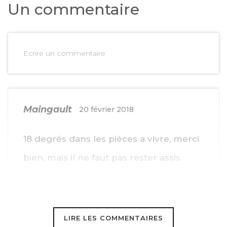
Un commentaire
Ecrire un commentaire
Maingault
20 février 2018
18 degrés dans les pièces a vivre, merci
bien, mais il ne faut pas rester assis
devant son PC!! ( même avec un gris
pull!!)
LIRE LES COMMENTAIRES