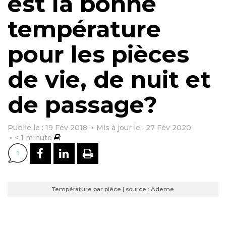
est la bonne
température
pour les pièces
de vie, de nuit et
de passage?
Publié le : 19 Fév 2018
Mis à jour le : 27 Fév 2020
< 1
minute
PARTAGER SUR FACEBOOK
PARTAGER SUR LINKEDI
IMPRIMER
1
Température par pièce | source : Ademe