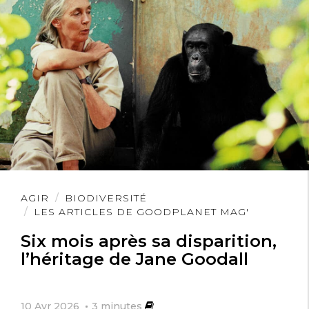
Lire
AGIR
BIODIVERSITÉ
l'article
LES ARTICLES DE GOODPLANET MAG'
Six mois après sa disparition,
l’héritage de Jane Goodall
10 Avr 2026
3
minutes