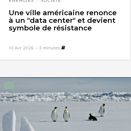
Lire
ÉNERGIES
SOCIÉTÉ
l'article
Une ville américaine renonce
à un "data center" et devient
symbole de résistance
10 Avr 2026
3
minutes