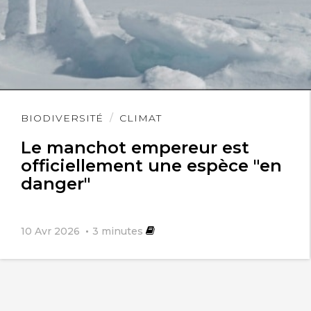
Lire
BIODIVERSITÉ
CLIMAT
l'article
Le manchot empereur est
officiellement une espèce "en
danger"
10 Avr 2026
3
minutes