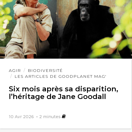
Lire
AGIR
BIODIVERSITÉ
l'article
LES ARTICLES DE GOODPLANET MAG'
Six mois après sa disparition,
l’héritage de Jane Goodall
10 Avr 2026
2
minutes