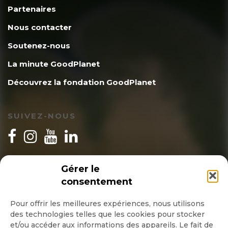
Partenaires
Nous contacter
Soutenez-nous
La minute GoodPlanet
Découvrez la fondation GoodPlanet
SUIVEZ-NOUS
INSCRIPTION NEWSLETTER
Gérer le
consentement
Pour offrir les meilleures expériences, nous utilisons
des technologies telles que les cookies pour stocker
Quotidienne
et/ou accéder aux informations des appareils. Le fait de