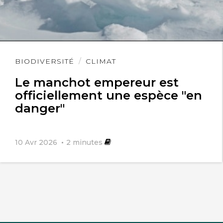
Lire
BIODIVERSITÉ
CLIMAT
l'article
Le manchot empereur est
officiellement une espèce "en
danger"
10 Avr 2026
2
minutes