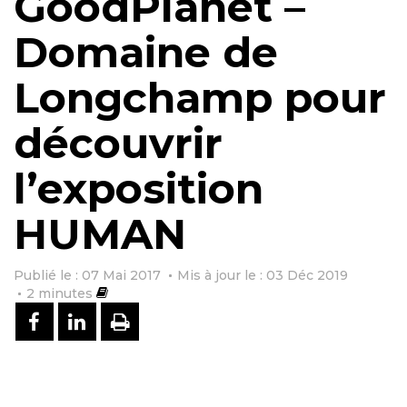
GoodPlanet –
Domaine de
Longchamp pour
découvrir
l’exposition
HUMAN
Publié le : 07 Mai 2017
Mis à jour le : 03 Déc 2019
2
minutes
PARTAGER SUR FACEBOOK
PARTAGER SUR LINKEDIN
IMPRIMER