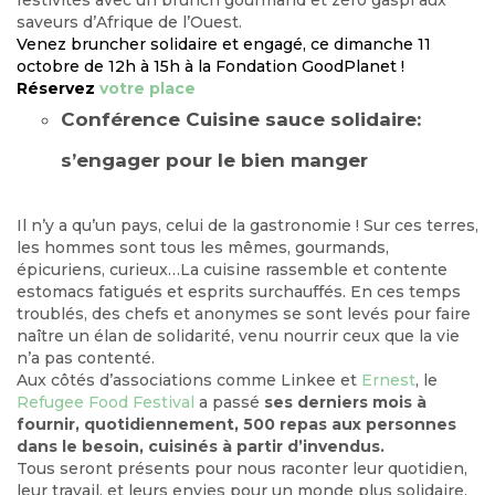
festivités avec un brunch gourmand et zéro gaspi aux
saveurs d’Afrique de l’Ouest.
Venez bruncher solidaire et engagé, ce dimanche 11
octobre de 12h à 15h à la Fondation GoodPlanet !
Réservez
votre place
Conférence Cuisine sauce solidaire:
s’engager pour le bien manger
Il n’y a qu’un pays, celui de la gastronomie ! Sur ces terres,
les hommes sont tous les mêmes, gourmands,
épicuriens, curieux…La cuisine rassemble et contente
estomacs fatigués et esprits surchauffés. En ces temps
troublés, des chefs et anonymes se sont levés pour faire
naître un élan de solidarité, venu nourrir ceux que la vie
n’a pas contenté.
Aux côtés d’associations comme Linkee et
Ernest
, le
Refugee Food Festival
a passé
ses derniers mois à
fournir, quotidiennement, 500 repas aux personnes
dans le besoin, cuisinés à partir d’invendus.
Tous seront présents pour nous raconter leur quotidien,
leur travail, et leurs envies pour un monde plus solidaire,