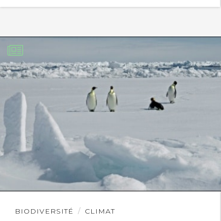
Lire
BIODIVERSITÉ
CLIMAT
l'article