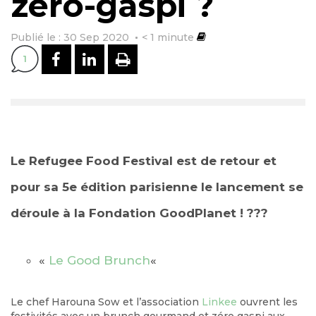
zéro-gaspi ?
Publié le : 30 Sep 2020
< 1
minute
PARTAGER SUR FACEBOOK
PARTAGER SUR LINKEDI
IMPRIMER
1
Le
Refugee Food Festival
est de retour et
pour sa 5e édition parisienne le lancement se
déroule à la Fondation GoodPlanet !
?
?‍?
«
Le Good Brunch
«
Le chef Harouna Sow et l’association
Linkee
ouvrent les