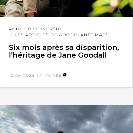
Lire
AGIR
BIODIVERSITÉ
l'article
LES ARTICLES DE GOODPLANET MAG'
Six mois après sa disparition,
l’héritage de Jane Goodall
10 Avr 2026
< 1
minute