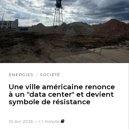
Lire
ÉNERGIES
SOCIÉTÉ
l'article
Une ville américaine renonce
à un "data center" et devient
symbole de résistance
10 Avr 2026
< 1
minute