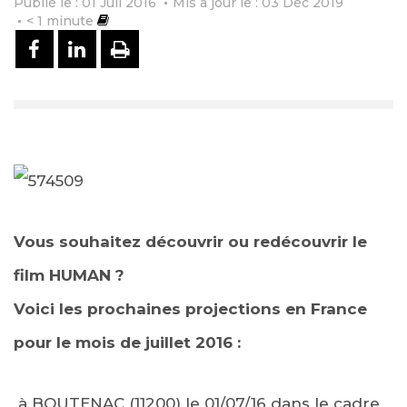
Publié le : 01 Juil 2016
Mis à jour le : 03 Déc 2019
< 1
minute
PARTAGER SUR FACEBOOK
PARTAGER SUR LINKEDIN
IMPRIMER
Vous souhaitez découvrir ou redécouvrir le
film HUMAN ?
Voici les prochaines projections en France
pour le mois de
juillet 2016
:
à BOUTENAC (11200) le
01/07/16
dans le cadre