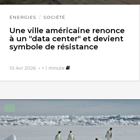
Lire
ÉNERGIES
SOCIÉTÉ
l'article
Une ville américaine renonce
à un "data center" et devient
symbole de résistance
10 Avr 2026
< 1
minute