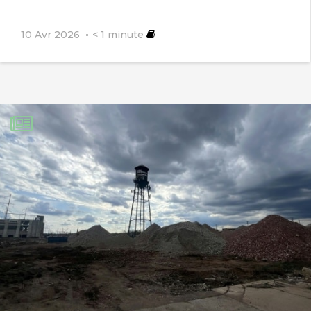
10 Avr 2026
< 1
minute