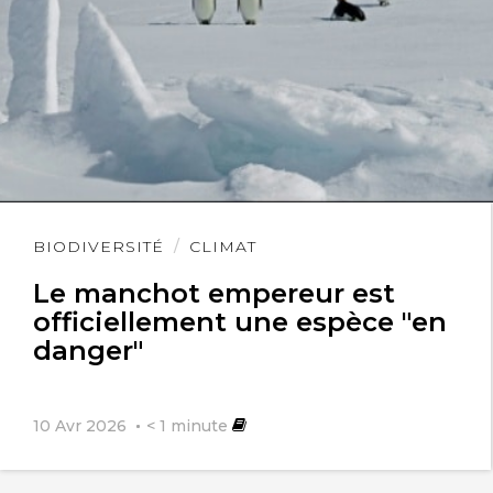
Lire
BIODIVERSITÉ
CLIMAT
l'article
Le manchot empereur est
officiellement une espèce "en
danger"
10 Avr 2026
< 1
minute