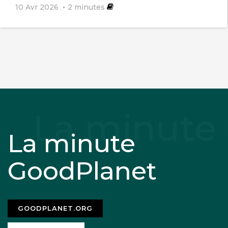
10 Avr 2026
2
minutes
La minute
GoodPlanet
GOODPLANET.ORG