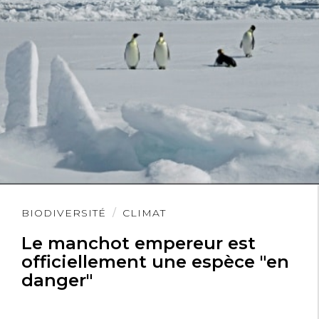
Lire
BIODIVERSITÉ
CLIMAT
l'article
Le manchot empereur est
officiellement une espèce "en
danger"