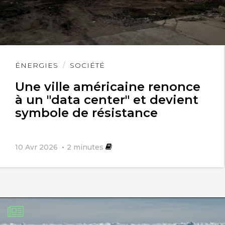
Lire
ÉNERGIES
SOCIÉTÉ
l'article
Une ville américaine renonce
à un "data center" et devient
symbole de résistance
10 Avr 2026
2
minutes