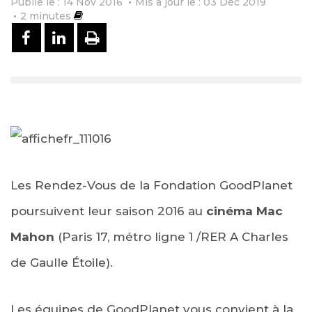
Publié le : 14 Nov 2016
Mis à jour le : 03 Déc 2019
2
minutes
PARTAGER SUR FACEBOOK
PARTAGER SUR LINKEDIN
IMPRIMER
Les Rendez-Vous de la Fondation GoodPlanet
poursuivent leur saison 2016 au
cinéma Mac
Mahon
(Paris 17, métro ligne 1 /RER A Charles
de Gaulle Étoile).
Les équipes de GoodPlanet vous convient à la