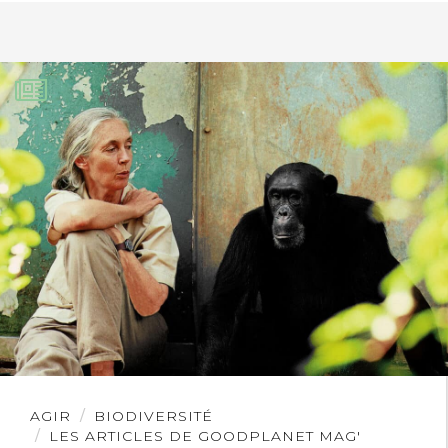
Lire
AGIR
BIODIVERSITÉ
l'article
LES ARTICLES DE GOODPLANET MAG'