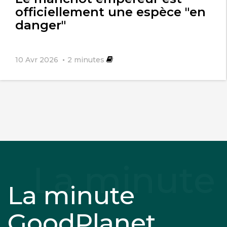
officiellement une espèce "en
danger"
10 Avr 2026
2
minutes
La minute
GoodPlanet