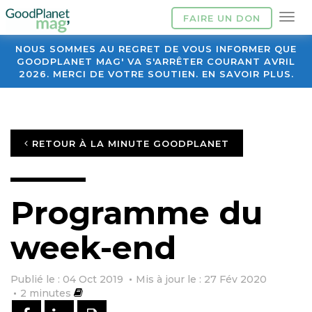
FAIRE UN DON
NOUS SOMMES AU REGRET DE VOUS INFORMER QUE
GOODPLANET MAG' VA S'ARRÊTER COURANT AVRIL
2026. MERCI DE VOTRE SOUTIEN. EN SAVOIR PLUS.
RETOUR À LA MINUTE GOODPLANET
Programme du
week-end
Publié le : 04 Oct 2019
Mis à jour le : 27 Fév 2020
2
minutes
PARTAGER SUR FACEBOOK
PARTAGER SUR LINKEDIN
IMPRIMER