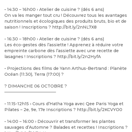
• 14:30 – 16h00 › Atelier de cuisine
?
(dés 6 ans)
On va les manger tout cru ! Découvrez tous les avantages
nutritionnels et écologiques des produits bruts, bio et de
saison ! Inscriptions
?️
http://bit.ly/2nNL7X8
• 16:30 – 18h00 › Atelier de cuisine
?
(dés 6 ans)
Les éco-gestes dès l’assiette ! Apprenez à réduire votre
empreinte carbone dès l’assiette avec une recette de
lasagnes ! Inscriptions
?️
http://bit.ly/2n2HyfA
• Projections des films de
Yann Arthus-Bertrand
: Planète
Océan (11:30), Terra (17:00)
?
?
DIMANCHE 06 OCTOBRE
?
————————————–
• 11:15-12h15 › Cours d’Hatha Yoga avec
Qee Paris Yoga et
Pilates – 2e, 9e, 17e
Inscriptions
?️
http://bit.ly/2KCVYO0
• 14:00 – 16:00 › Découvrir et transformer les plantes
sauvages d’Automne
?
Balades et recettes ! Inscriptions
?️