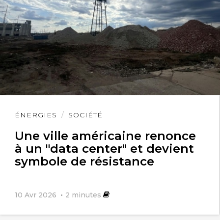
Lire
ÉNERGIES
SOCIÉTÉ
l'article
Une ville américaine renonce
à un "data center" et devient
symbole de résistance
10 Avr 2026
2
minutes