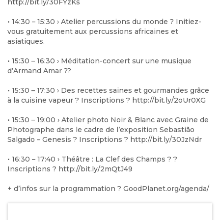
http://bit.ly/30FYzKs
• 14:30 – 15:30 › Atelier percussions du monde
?
Initiez-
vous gratuitement aux percussions africaines et
asiatiques.
• 15:30 – 16:30 ›
Méditation-concert sur une musique
d’Armand Amar
?
?
• 15:30 – 17:30 › Des recettes saines et gourmandes grâce
à la cuisine vapeur
?
Inscriptions
?️
http://bit.ly/2oUr0XG
• 15:30 – 19:00 › Atelier photo Noir & Blanc avec
Graine de
Photographe
dans le cadre de l’exposition
Sebastião
Salgado – Genesis
?
Inscriptions
?️
http://bit.ly/30JzNdr
• 16:30 – 17:40 › Théâtre : La Clef des Champs
?
?
Inscriptions
?️
http://bit.ly/2mQtJ49
+ d’infos sur la programmation
?
GoodPlanet.org/agenda/