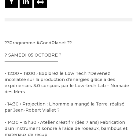
?
?
Programme
#GoodPlanet
?
?
?
SAMEDI 05 OCTOBRE
?
————————————–
• 12:00 – 18:00 › Explorez le Low Tech
?
Devenez
incollable sur la production d’énergies grâce à des
expériences 3.0 conçues par le
Low-tech Lab – Nomade
des Mers
• 14:30 › Projection : L’homme a mangé la Terre, réalisé
par Jean-Robert Viallet
?
• 14:30 – 15h30 › Atelier créatif
?
(dés 7 ans) Fabrication
d’un instrument sonore à l’aide de roseaux, bambous et
matériaux de récup’