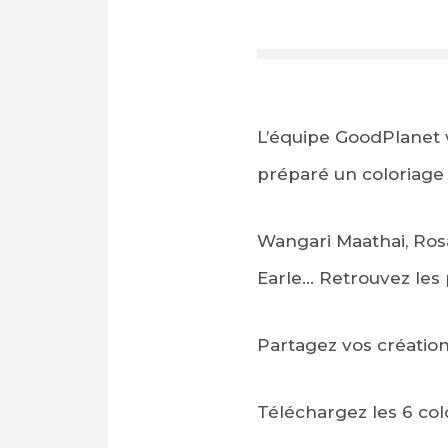
L’équipe GoodPlanet v
préparé un coloriage u
Wangari Maathai, Rosa
Earle… Retrouvez les 
P
artagez vos création
Téléchargez les 6 co