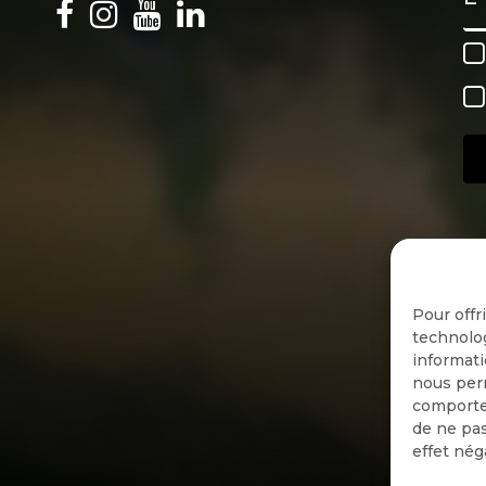
Pour offr
technolog
informati
nous perm
comportem
de ne pas
effet nég