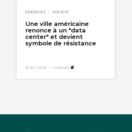
Lire
ÉNERGIES
SOCIÉTÉ
l'article
Une ville américaine
renonce à un "data
center" et devient
symbole de résistance
10 Avr 2026
< 1
minute