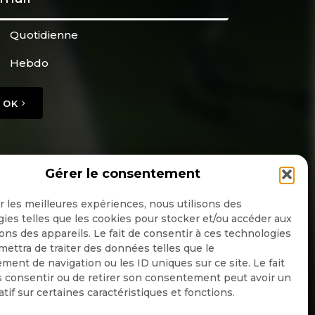
Quotidienne
Hebdo
OK
Gérer le consentement
ir les meilleures expériences, nous utilisons des
ies telles que les cookies pour stocker et/ou accéder aux
ons des appareils. Le fait de consentir à ces technologies
ettra de traiter des données telles que le
ent de navigation ou les ID uniques sur ce site. Le fait
 consentir ou de retirer son consentement peut avoir un
atif sur certaines caractéristiques et fonctions.