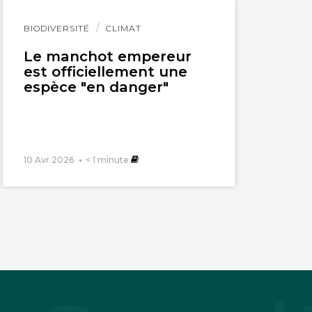
Lire
BIODIVERSITÉ
CLIMAT
l'article
Le manchot empereur
est officiellement une
espèce "en danger"
10 Avr 2026
< 1
minute