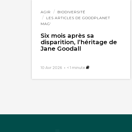
Lire
AGIR
BIODIVERSITÉ
l'article
LES ARTICLES DE GOODPLANET
MAG'
Six mois après sa
disparition, l’héritage de
Jane Goodall
10 Avr 2026
< 1
minute