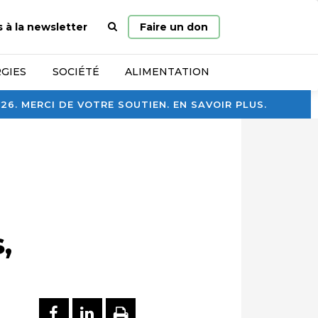
Page
s à la newsletter
Faire un don
d’accueil
GIES
SOCIÉTÉ
ALIMENTATION
. MERCI DE VOTRE SOUTIEN. EN SAVOIR PLUS.
,
PARTAGER SUR FACEBOOK
PARTAGER SUR LINKEDI
IMPRIMER