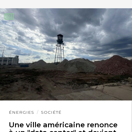
Lire
ÉNERGIES
SOCIÉTÉ
l'article
Une ville américaine renonce