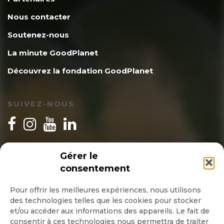
Nous contacter
Soutenez-nous
La minute GoodPlanet
Découvrez la fondation GoodPlanet
SUIVEZ-NOUS
INSCRIPTION NEWSLETTER
Gérer le
consentement
Pour offrir les meilleures expériences, nous utilisons
des technologies telles que les cookies pour stocker
Quotidienne
et/ou accéder aux informations des appareils. Le fait de
consentir à ces technologies nous permettra de traiter