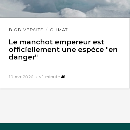
Lire
BIODIVERSITÉ
CLIMAT
l'article
Le manchot empereur est
officiellement une espèce "en
danger"
10 Avr 2026
< 1
minute