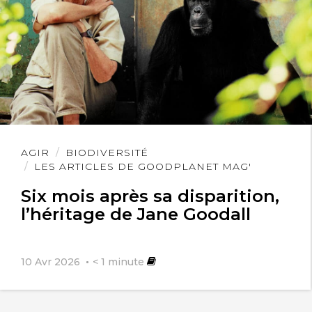
Lire
AGIR
BIODIVERSITÉ
l'article
LES ARTICLES DE GOODPLANET MAG'
Six mois après sa disparition,
l’héritage de Jane Goodall
10 Avr 2026
< 1
minute