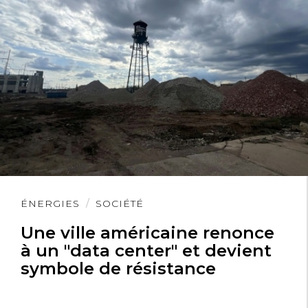
Lire
ÉNERGIES
SOCIÉTÉ
l'article
Une ville américaine renonce
à un "data center" et devient
symbole de résistance