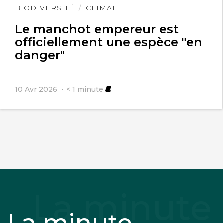
Lire
BIODIVERSITÉ
CLIMAT
l'article
Le manchot empereur est
officiellement une espèce "en
danger"
10 Avr 2026
< 1
minute
La minute