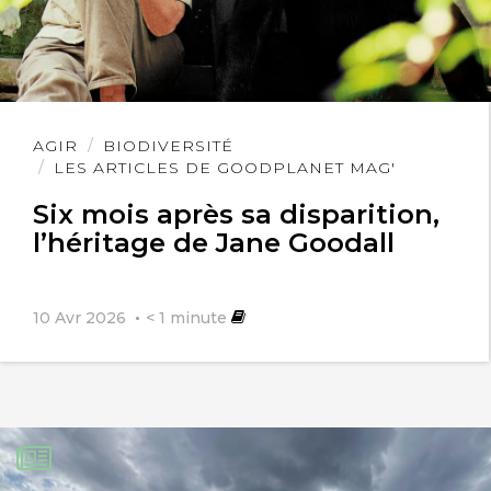
Lire
AGIR
BIODIVERSITÉ
l'article
LES ARTICLES DE GOODPLANET MAG'
Six mois après sa disparition,
l’héritage de Jane Goodall
10 Avr 2026
< 1
minute