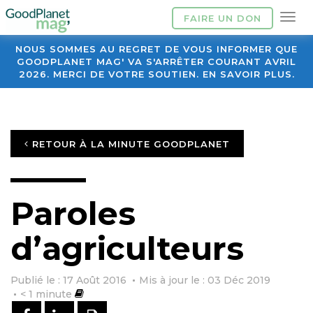
FAIRE UN DON
NOUS SOMMES AU REGRET DE VOUS INFORMER QUE
GOODPLANET MAG' VA S'ARRÊTER COURANT AVRIL
2026. MERCI DE VOTRE SOUTIEN. EN SAVOIR PLUS.
RETOUR À LA MINUTE GOODPLANET
Paroles
d’agriculteurs
Publié le : 17 Août 2016
Mis à jour le : 03 Déc 2019
< 1
minute
PARTAGER SUR FACEBOOK
PARTAGER SUR LINKEDIN
IMPRIMER