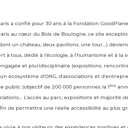
 Paris a confié pour 30 ans à la Fondation GoodPlan
ris au cœur du Bois de Boulogne, ce site exception
nt un château, deux pavillons, une tour…) deviend
t à tous, dédié à l’écologie, à l’humanisme et à la so
agée et pluridisciplinaire (expositions, rencontres
t un écosystème d’ONG, d’associations et d’entrepr
ère
rge public (objectif de 200 000 personnes la 1
anné
ociations… L’accès au parc, expositions et majorité de
fin de permettre une réelle accessibilité au plus 
 vivre à nos visiteurs des expériences positives et