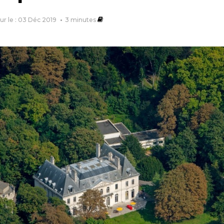
our le : 03 Déc 2019
3
minutes