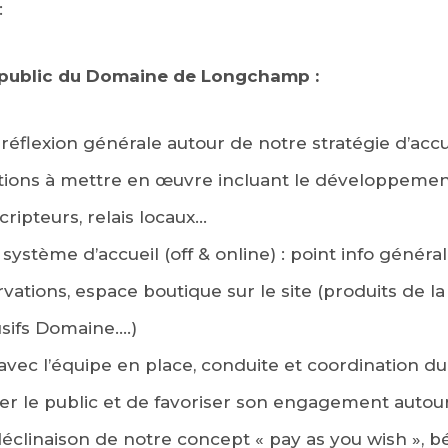
:
u public du Domaine de Longchamp :
a réflexion générale autour de notre stratégie d’accu
ctions à mettre en œuvre incluant le développemen
cripteurs, relais locaux…
ystème d’accueil (off & online) : point info général s
ations, espace boutique sur le site (produits de la
usifs Domaine….)
avec l’équipe en place, conduite et coordination du 
uer le public et de favoriser son engagement autour
(déclinaison de notre concept « pay as you wish », b