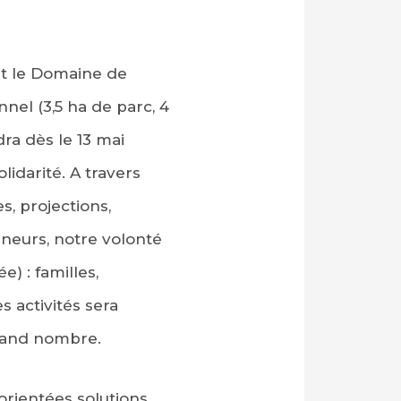
et le Domaine de
nel (3,5 ha de parc, 4
ra dès le 13 mai
lidarité. A travers
, projections,
eneurs, notre volonté
e) : familles,
s activités sera
grand nombre.
 orientées solutions