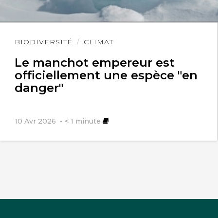
Lire
BIODIVERSITÉ
CLIMAT
l'article
Le manchot empereur est
officiellement une espèce "en
danger"
10 Avr 2026
< 1
minute