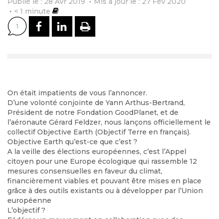
Publié le : 28 Avr 2019
Mis à jour le : 27 Fév 2020
< 1
minute
PARTAGER SUR FACEBOOK
PARTAGER SUR LINKEDI
IMPRIMER
1
On était impatients de vous l’annoncer.
D’une volonté conjointe de Yann Arthus-Bertrand,
Président de notre Fondation GoodPlanet, et de
l’aéronaute Gérard Feldzer, nous lançons officiellement le
collectif Objective Earth (Objectif Terre en français).
Objective Earth qu’est-ce que c’est ?
A la veille des élections européennes, c’est l’Appel
citoyen pour une Europe écologique qui rassemble 12
mesures consensuelles en faveur du climat,
financièrement viables et pouvant être mises en place
grâce à des outils existants ou à développer par l’Union
européenne
L’objectif ?