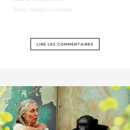
Jacky Naidja journaliste
T/ 07 81 14 03 98
Mel/
Jacky.naidja@free.fr
LIRE LES COMMENTAIRES