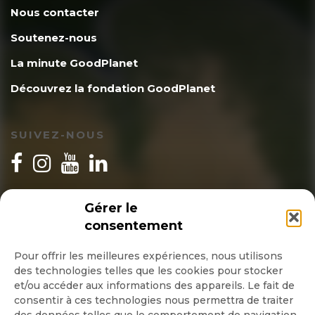
Nous contacter
Soutenez-nous
La minute GoodPlanet
Découvrez la fondation GoodPlanet
SUIVEZ-NOUS
INSCRIPTION NEWSLETTER
Gérer le
consentement
Pour offrir les meilleures expériences, nous utilisons
des technologies telles que les cookies pour stocker
Quotidienne
et/ou accéder aux informations des appareils. Le fait de
consentir à ces technologies nous permettra de traiter
Hebdo