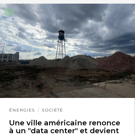
Lire
ÉNERGIES
SOCIÉTÉ
l'article
Une ville américaine renonce
à un "data center" et devient