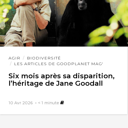
Lire
AGIR
BIODIVERSITÉ
l'article
LES ARTICLES DE GOODPLANET MAG'
Six mois après sa disparition,
l’héritage de Jane Goodall
10 Avr 2026
< 1
minute