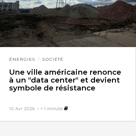
Lire
ÉNERGIES
SOCIÉTÉ
l'article
Une ville américaine renonce
à un "data center" et devient
symbole de résistance
10 Avr 2026
< 1
minute