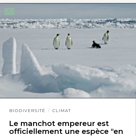
Lire
BIODIVERSITÉ
CLIMAT
l'article
Le manchot empereur est
officiellement une espèce "en