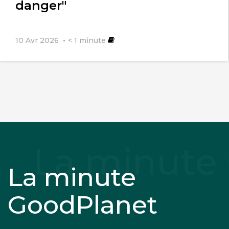
danger"
10 Avr 2026
< 1
minute
La minute
GoodPlanet