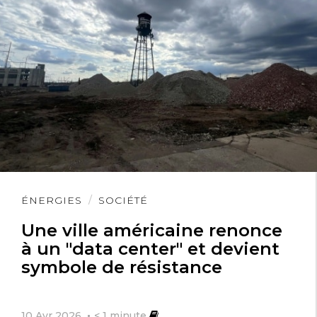
Lire
ÉNERGIES
SOCIÉTÉ
l'article
Une ville américaine renonce
à un "data center" et devient
symbole de résistance
10 Avr 2026
< 1
minute