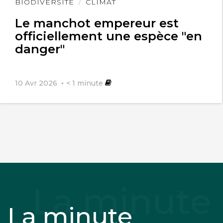
Lire
BIODIVERSITÉ
CLIMAT
l'article
Le manchot empereur est
officiellement une espèce "en
danger"
10 Avr 2026
< 1
minute
La minute