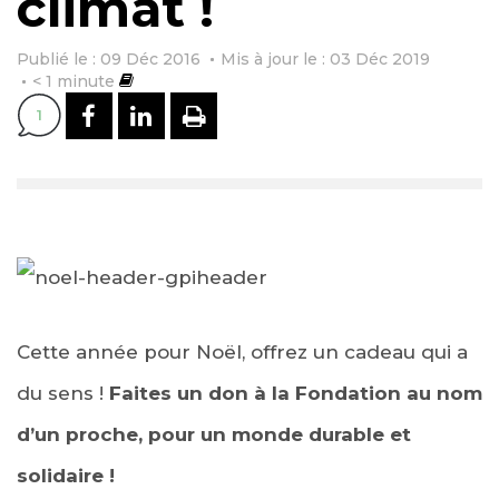
climat !
Publié le : 09 Déc 2016
Mis à jour le : 03 Déc 2019
< 1
minute
PARTAGER SUR FACEBOOK
PARTAGER SUR LINKEDI
IMPRIMER
1
Cette année pour Noël, offrez un cadeau qui a
du sens !
Faites un don à la Fondation au nom
d’un proche, pour un monde durable et
solidaire !