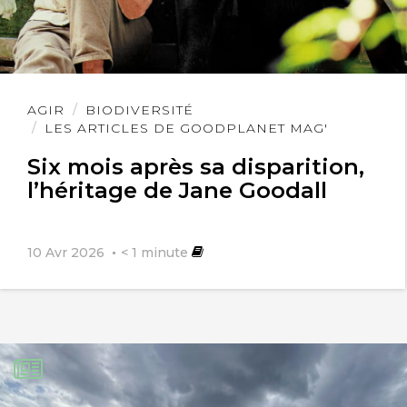
Lire
AGIR
BIODIVERSITÉ
l'article
LES ARTICLES DE GOODPLANET MAG'
Six mois après sa disparition,
l’héritage de Jane Goodall
10 Avr 2026
< 1
minute