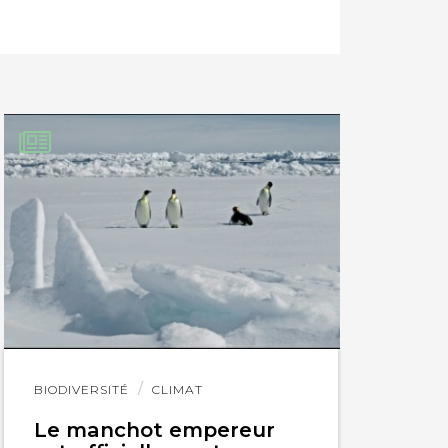
Lire
BIODIVERSITÉ
CLIMAT
l'article
Le manchot empereur