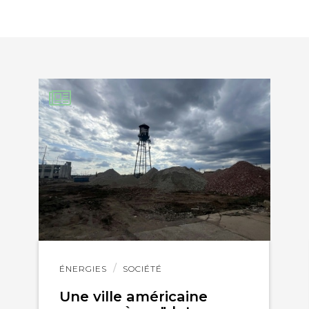
EBOOK
KEDIN
Lire
ÉNERGIES
SOCIÉTÉ
l'article
Une ville américaine