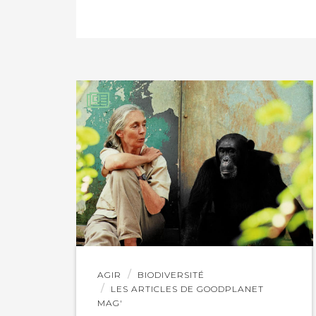
PARTAGER SUR FAC
PARTAGER SUR LIN
IMPRIMER
Lire
AGIR
BIODIVERSITÉ
l'article
LES ARTICLES DE GOODPLANET
MAG'