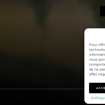
Pour offr
technolog
informati
nous perm
comportem
de ne pas
effet nég
ACC
Politiqu
Politiqu