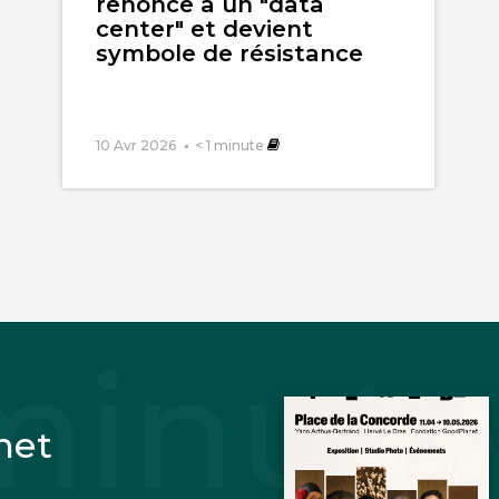
renonce à un "data
center" et devient
symbole de résistance
10 Avr 2026
< 1
minute
net