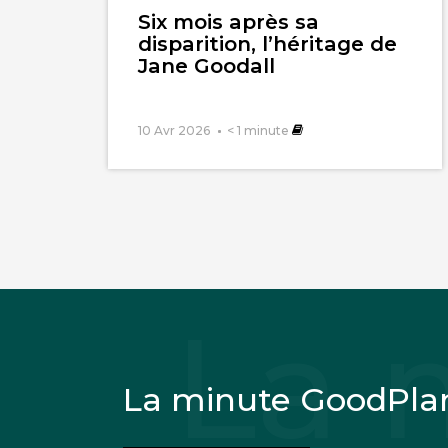
Six mois après sa
disparition, l’héritage de
Jane Goodall
10 Avr 2026
< 1
minute
La minute GoodPla