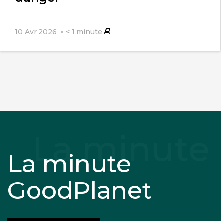
10 Avr 2026
< 1
minute
La minute
GoodPlanet