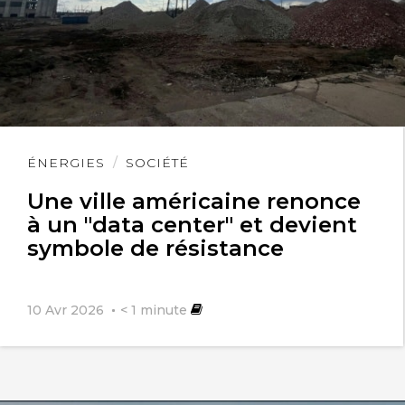
Lire
ÉNERGIES
SOCIÉTÉ
l'article
Une ville américaine renonce
à un "data center" et devient
symbole de résistance
10 Avr 2026
< 1
minute