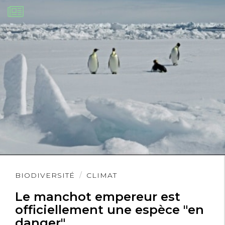
Lire
BIODIVERSITÉ
CLIMAT
l'article
Le manchot empereur est
officiellement une espèce "en
danger"