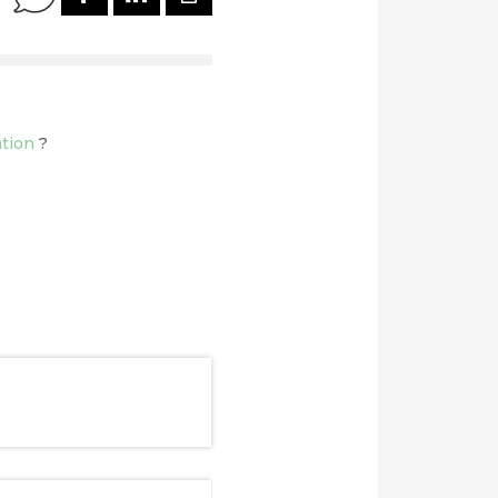
ation
?