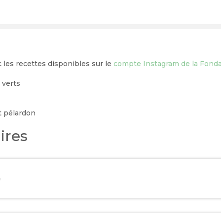
c les recettes disponibles sur le
compte Instagram de la Fond
 verts
t pélardon
ires
e