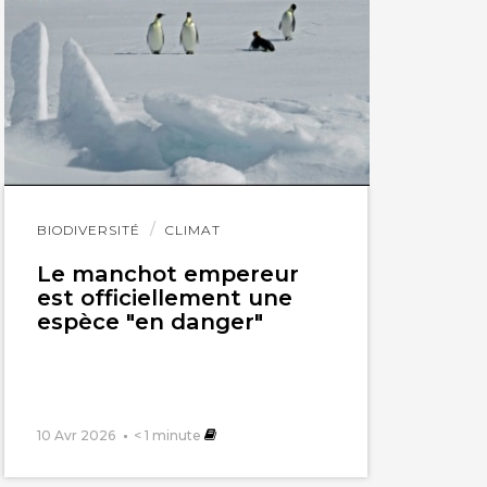
Lire
BIODIVERSITÉ
CLIMAT
l'article
Le manchot empereur
est officiellement une
espèce "en danger"
10 Avr 2026
< 1
minute