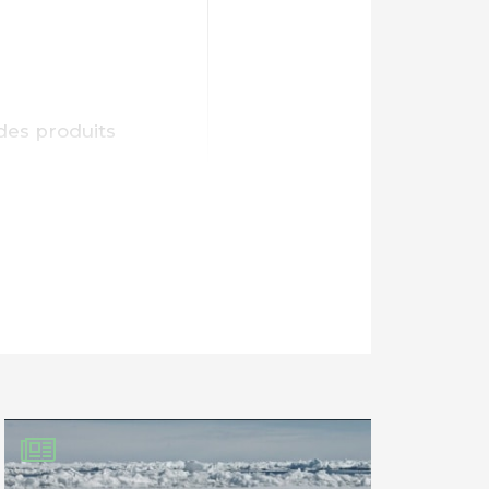
des produits
cette abjecte