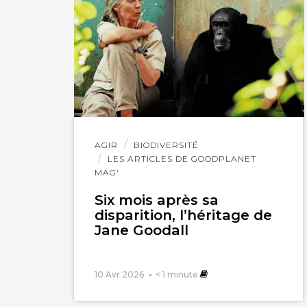
Méryl Pinque
4 j
PS : il faut bien sû
Lire
AGIR
BIODIVERSITÉ
l'article
LES ARTICLES DE GOODPLANET
MAG'
Six mois après sa
disparition, l’héritage de
Jane Goodall
10 Avr 2026
< 1
minute