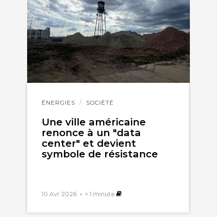
uillet 2021
r lire « et cesser » (et non pas « et de cesser »).
Lire
ÉNERGIES
SOCIÉTÉ
l'article
Une ville américaine
renonce à un "data
center" et devient
symbole de résistance
10 Avr 2026
< 1
minute