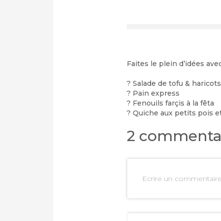
Faites le plein d’idées ave
?
Salade de tofu & haricots
?
Pain express
?
Fenouils farçis à la fêta
?
Quiche aux petits pois e
2 commenta
Ecrire un commentair