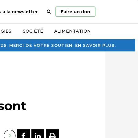
Page
s à la newsletter
Faire un don
d’accueil
GIES
SOCIÉTÉ
ALIMENTATION
. MERCI DE VOTRE SOUTIEN. EN SAVOIR PLUS.
 sont
PARTAGER SUR FACEBOOK
PARTAGER SUR LINKEDI
IMPRIMER
2