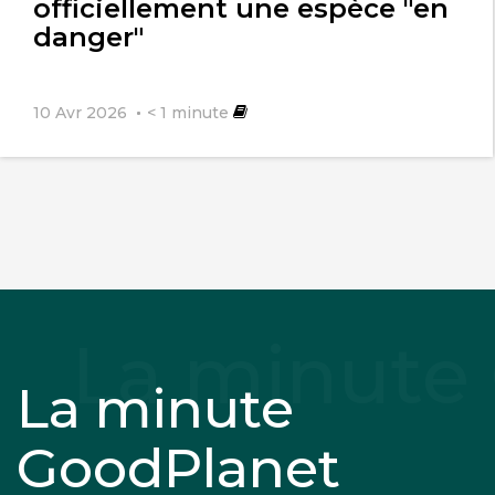
officiellement une espèce "en
danger"
10 Avr 2026
< 1
minute
La minute
GoodPlanet