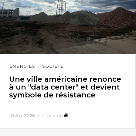
Lire
ÉNERGIES
SOCIÉTÉ
l'article
Une ville américaine renonce
à un "data center" et devient
symbole de résistance
10 Avr 2026
< 1
minute