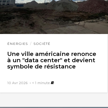
Lire
ÉNERGIES
SOCIÉTÉ
l'article
Une ville américaine renonce
à un "data center" et devient
symbole de résistance
10 Avr 2026
< 1
minute