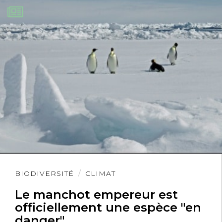
Lire
BIODIVERSITÉ
CLIMAT
l'article
Le manchot empereur est
officiellement une espèce "en
danger"