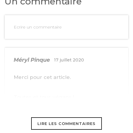
Un commentaire
Ecrire un commentaire
Méryl Pinque
17 juillet 2020
Merci pour cet article.
Toutes et tous végans !
Pour les animaux, la planète et notre
santé.
LIRE LES COMMENTAIRES