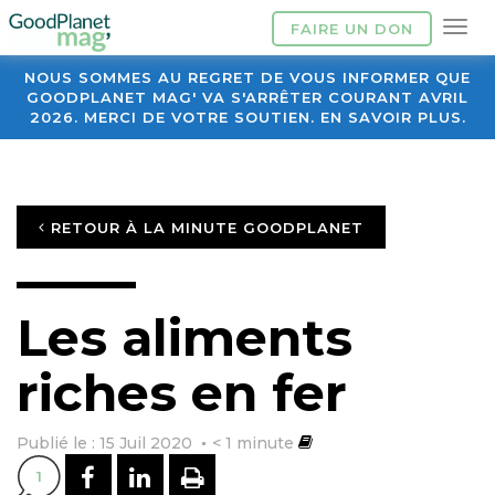
FAIRE UN DON
NOUS SOMMES AU REGRET DE VOUS INFORMER QUE
GOODPLANET MAG' VA S'ARRÊTER COURANT AVRIL
2026. MERCI DE VOTRE SOUTIEN. EN SAVOIR PLUS.
RETOUR À LA MINUTE GOODPLANET
Les aliments
riches en fer
Publié le : 15 Juil 2020
< 1
minute
PARTAGER SUR FACEBOOK
PARTAGER SUR LINKEDI
IMPRIMER
1