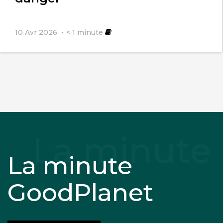
10 Avr 2026
< 1
minute
La minute
GoodPlanet