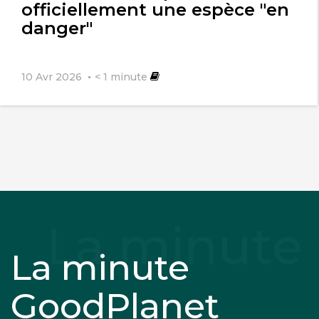
officiellement une espèce "en
danger"
10 Avr 2026
< 1
minute
La minute
GoodPlanet