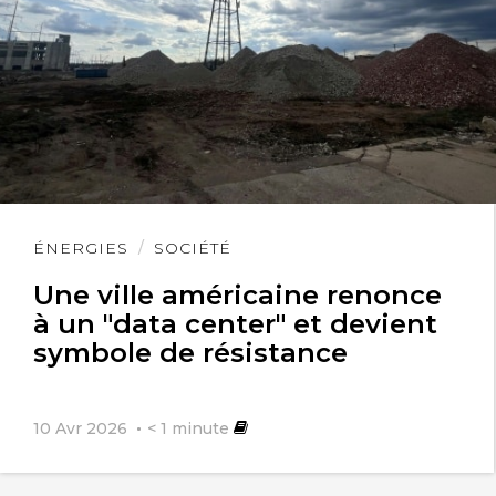
Lire
ÉNERGIES
SOCIÉTÉ
l'article
Une ville américaine renonce
à un "data center" et devient
symbole de résistance
10 Avr 2026
< 1
minute