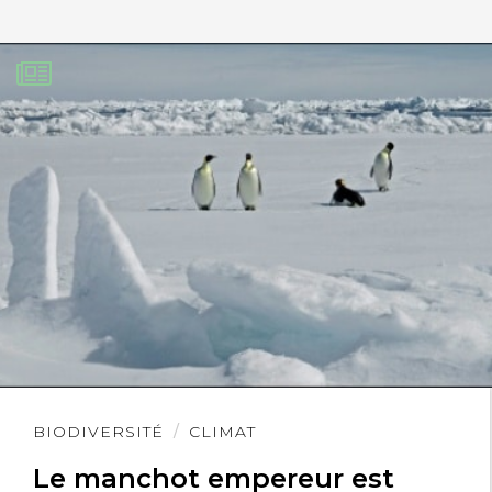
Lire
BIODIVERSITÉ
CLIMAT
l'article
Le manchot empereur est