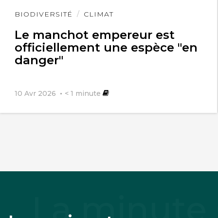
Lire
BIODIVERSITÉ
CLIMAT
l'article
Le manchot empereur est
officiellement une espèce "en
danger"
10 Avr 2026
< 1
minute