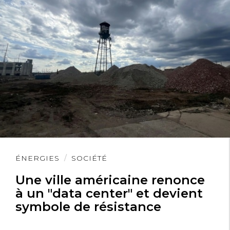
Lire
ÉNERGIES
SOCIÉTÉ
l'article
Une ville américaine renonce
à un "data center" et devient
symbole de résistance