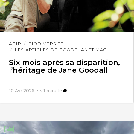
Lire
AGIR
BIODIVERSITÉ
l'article
LES ARTICLES DE GOODPLANET MAG'
Six mois après sa disparition,
l’héritage de Jane Goodall
10 Avr 2026
< 1
minute