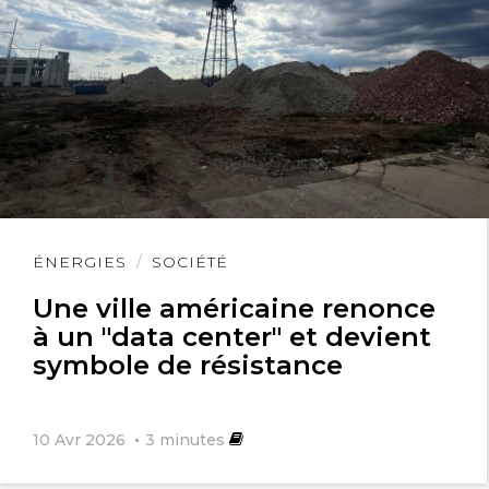
Lire
ÉNERGIES
SOCIÉTÉ
l'article
Une ville américaine renonce
à un "data center" et devient
symbole de résistance
10 Avr 2026
3
minutes