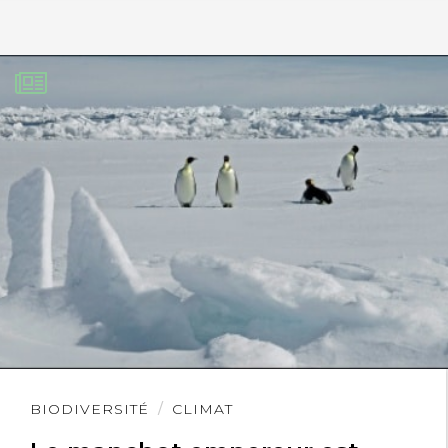
Lire
BIODIVERSITÉ
CLIMAT
l'article