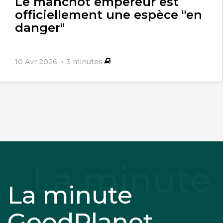
Le manchot empereur est
officiellement une espèce "en
danger"
10 Avr 2026
3
minutes
La minute
GoodPlanet