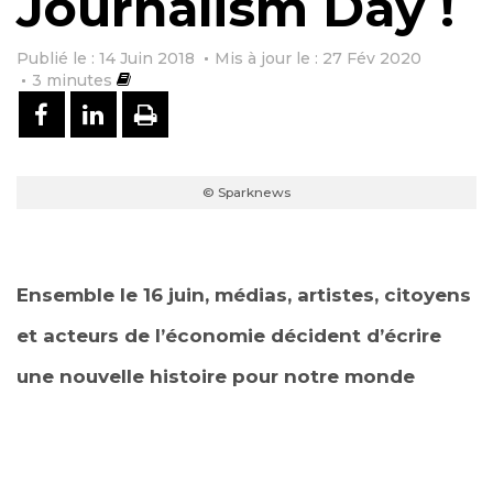
Journalism Day !
Publié le : 14 Juin 2018
Mis à jour le : 27 Fév 2020
3
minutes
PARTAGER SUR FACEBOOK
PARTAGER SUR LINKEDIN
IMPRIMER
© Sparknews
Ensemble le 16 juin, médias, artistes, citoyens
et acteurs de l’économie décident d’écrire
une nouvelle histoire pour notre monde