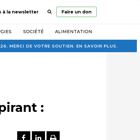
Page
s à la newsletter
Faire un don
d’accueil
GIES
SOCIÉTÉ
ALIMENTATION
. MERCI DE VOTRE SOUTIEN. EN SAVOIR PLUS.
irant :
PARTAGER SUR FACEBOOK
PARTAGER SUR LINKEDI
IMPRIMER