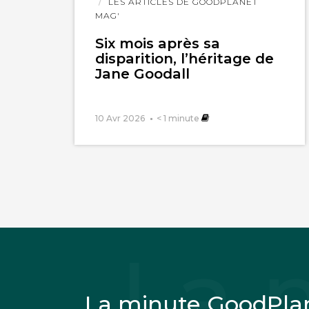
l'article
LES ARTICLES DE GOODPLANET
MAG'
Six mois après sa
disparition, l’héritage de
Jane Goodall
10 Avr 2026
< 1
minute
La minute GoodPla