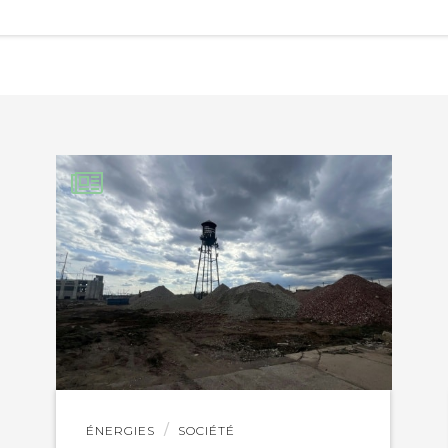
EBOOK
KEDIN
Lire
ÉNERGIES
SOCIÉTÉ