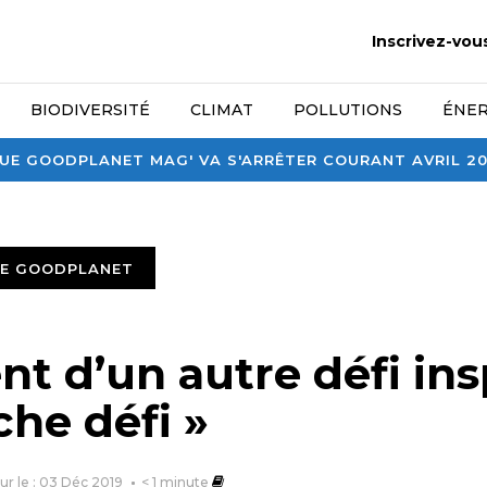
Inscrivez-vou
BIODIVERSITÉ
CLIMAT
POLLUTIONS
ÉNER
E GOODPLANET MAG' VA S'ARRÊTER COURANT AVRIL 2026
TE GOODPLANET
 d’un autre défi insp
che défi »
our le : 03 Déc 2019
< 1
minute