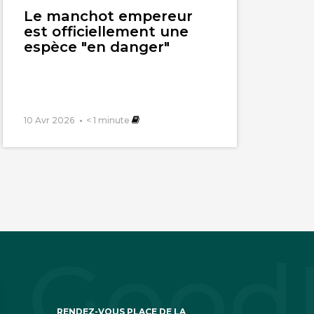
l'article
Le manchot empereur
est officiellement une
espèce "en danger"
10 Avr 2026
< 1
minute
RENDEZ-VOUS PLACE DE LA