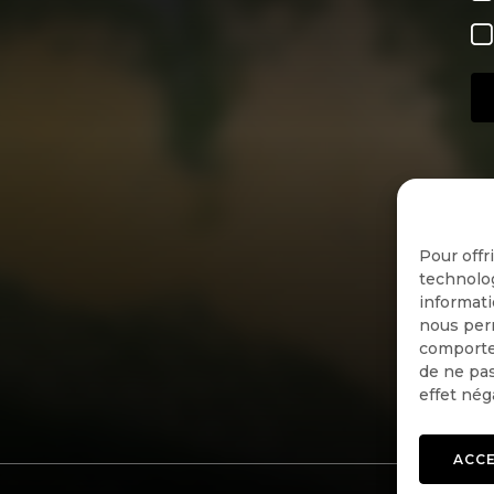
Pour offr
technolog
informati
nous perm
comportem
de ne pas
effet nég
ACC