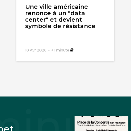
l'article
Une ville américaine
renonce à un "data
center" et devient
symbole de résistance
10 Avr 2026
< 1
minute
net