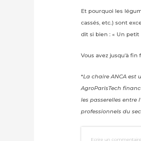
Et pourquoi les légume
cassés, etc.) sont exc
dit si bien : « Un pet
Vous avez jusqu’à fin 
*
La chaire ANCA est u
AgroParisTech financé
les passerelles entre 
professionnels du se
Ecrire un commentair