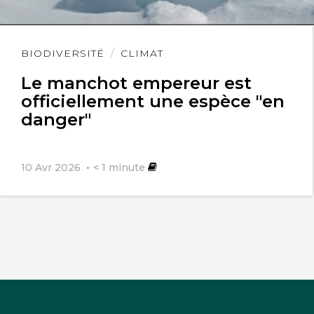
Lire
BIODIVERSITÉ
CLIMAT
l'article
Le manchot empereur est
officiellement une espèce "en
danger"
10 Avr 2026
< 1
minute