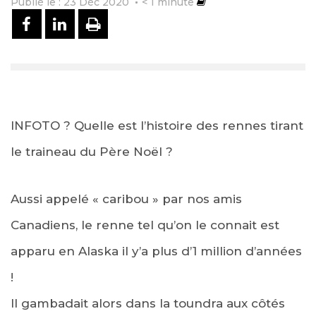
Publié le : 23 Déc 2020
< 1
minute
PARTAGER SUR FACEBOOK
PARTAGER SUR LINKEDIN
IMPRIMER
INFOTO ? Quelle est l’histoire des rennes tirant
le traineau du Père Noël ?
Aussi appelé « caribou » par nos amis
Canadiens, le renne tel qu’on le connait est
apparu en Alaska il y’a plus d’1 million d’années
!
Il gambadait alors dans la toundra aux côtés