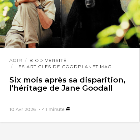
Lire
AGIR
BIODIVERSITÉ
l'article
LES ARTICLES DE GOODPLANET MAG'
Six mois après sa disparition,
l’héritage de Jane Goodall
10 Avr 2026
< 1
minute