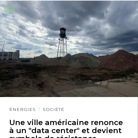
Lire
ÉNERGIES
SOCIÉTÉ
l'article
Une ville américaine renonce
à un "data center" et devient