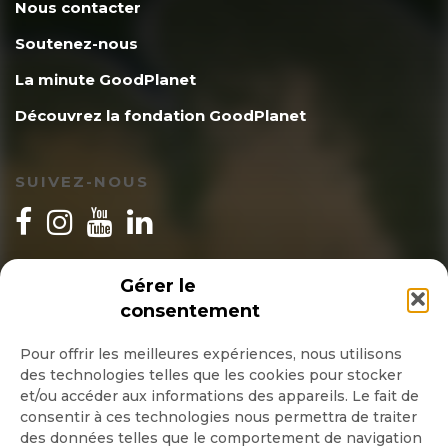
Nous contacter
Soutenez-nous
La minute GoodPlanet
Découvrez la fondation GoodPlanet
SUIVEZ-NOUS
INSCRIPTION NEWSLETTER
Gérer le
consentement
Pour offrir les meilleures expériences, nous utilisons
des technologies telles que les cookies pour stocker
Quotidienne
et/ou accéder aux informations des appareils. Le fait de
consentir à ces technologies nous permettra de traiter
Hebdo
des données telles que le comportement de navigation