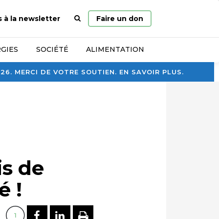
Page
s à la newsletter
Faire un don
d’accueil
GIES
SOCIÉTÉ
ALIMENTATION
. MERCI DE VOTRE SOUTIEN. EN SAVOIR PLUS.
is de
é !
PARTAGER SUR FACEBOOK
PARTAGER SUR LINKEDI
IMPRIMER
1