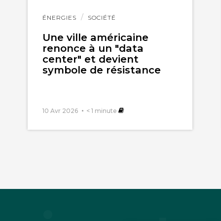
Lire
ÉNERGIES
SOCIÉTÉ
l'article
Une ville américaine
renonce à un "data
center" et devient
symbole de résistance
10 Avr 2026
< 1
minute