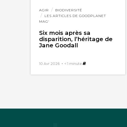
Lire
AGIR
BIODIVERSITÉ
l'article
LES ARTICLES DE GOODPLANET
MAG'
Six mois après sa
disparition, l’héritage de
Jane Goodall
10 Avr 2026
< 1
minute