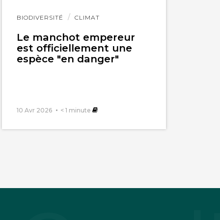
Lire
BIODIVERSITÉ
CLIMAT
l'article
Le manchot empereur
est officiellement une
espèce "en danger"
10 Avr 2026
< 1
minute