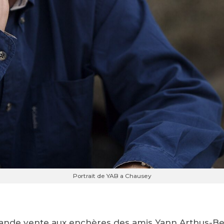
Portrait de YAB a Chausey
ande vente aux enchères des amis Yann Arthus-Bert