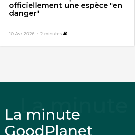
officiellement une espèce "en
danger"
10 Avr 2026
2
minutes
La minute
GoodPlanet