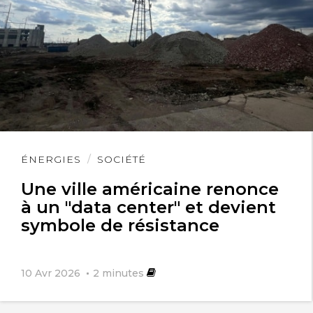
Lire
ÉNERGIES
SOCIÉTÉ
l'article
Une ville américaine renonce
à un "data center" et devient
symbole de résistance
10 Avr 2026
2
minutes