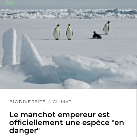
Lire
BIODIVERSITÉ
CLIMAT
l'article
Le manchot empereur est
officiellement une espèce "en
danger"