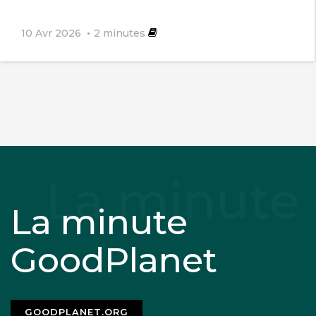
10 Avr 2026
2
minutes
La minute
GoodPlanet
GOODPLANET.ORG