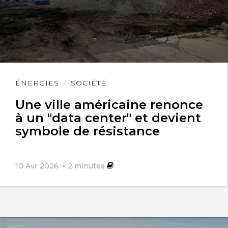
Lire
ÉNERGIES
SOCIÉTÉ
l'article
Une ville américaine renonce
à un "data center" et devient
symbole de résistance
10 Avr 2026
2
minutes