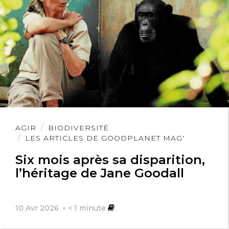
Lire
AGIR
BIODIVERSITÉ
l'article
LES ARTICLES DE GOODPLANET MAG'
Six mois après sa disparition,
l’héritage de Jane Goodall
10 Avr 2026
< 1
minute