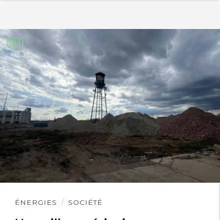
Lire
ÉNERGIES
SOCIÉTÉ
l'article