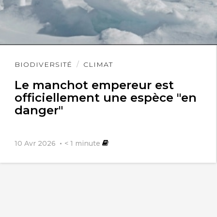
Lire
BIODIVERSITÉ
CLIMAT
l'article
Le manchot empereur est
officiellement une espèce "en
danger"
10 Avr 2026
< 1
minute