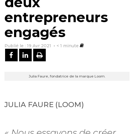
deux
entrepreneurs
engagés
Publié le : 19 Avr 2021
< 1
minute
PARTAGER SUR FACEBOOK
PARTAGER SUR LINKEDIN
IMPRIMER
Julia Faure, fondatrice de la marque Loom.
JULIA FAURE (LOOM)
« Nous essayons de créer