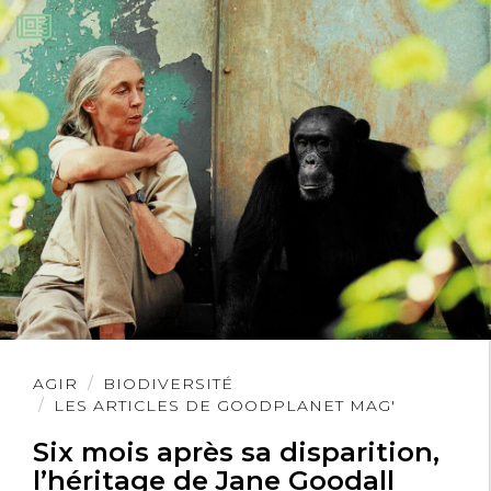
Lire
AGIR
BIODIVERSITÉ
l'article
LES ARTICLES DE GOODPLANET MAG'
Six mois après sa disparition,
l’héritage de Jane Goodall