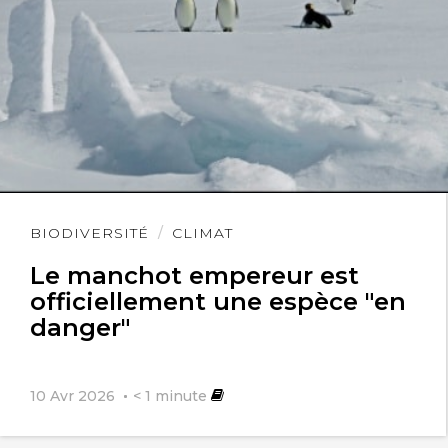
Lire
BIODIVERSITÉ
CLIMAT
l'article
Le manchot empereur est
officiellement une espèce "en
danger"
10 Avr 2026
< 1
minute