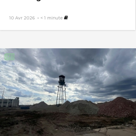
10 Avr 2026
< 1
minute