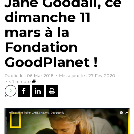
Jane Goodall, ce
dimanche 11
mars à la
Fondation
GoodPlanet !
Publié le : 06 Mar 2018
Mis à jour le : 27 Fév 2020
< 1
minute
PARTAGER SUR FACEBOOK
PARTAGER SUR LINKEDI
IMPRIMER
2