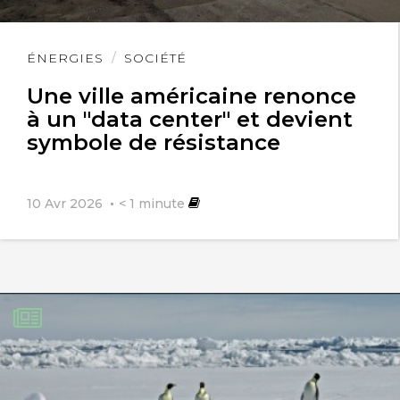
Lire
ÉNERGIES
SOCIÉTÉ
l'article
Une ville américaine renonce
à un "data center" et devient
symbole de résistance
10 Avr 2026
< 1
minute