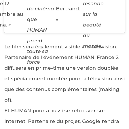
le 12
résonne
de cinéma
Bertrand.
embre au
sur la
que
«
ma. «
beauté
HUMAN
du
prend
monde.
Le film sera également visible à la télévision.
toute sa
Partenaire de l’événement HUMAN, France 2
force
diffusera en prime-time une version doublée
et spécialement montée pour la télévision ainsi
que des contenus complémentaires (making
of).
Et HUMAN pour a aussi se retrouver sur
Internet. Partenaire du projet, Google rendra