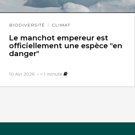
Lire
BIODIVERSITÉ
CLIMAT
l'article
Le manchot empereur est
officiellement une espèce "en
danger"
10 Avr 2026
< 1
minute