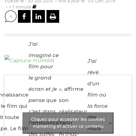
Publié le : 30 Juil 2015
Mis à jour le : 03 Déc 2019
< 1
minute
PARTAGER SUR FACEBOOK
PARTAGER SUR LINKEDI
IMPRIMER
4
J’ai
imaginé ce
J’ai
film pour
rêvé
le grand
d’un
écran et je
», affirme
nnaissance
film où
pense que
son
le film qui
la force
c’est dans
réalisateur
it toute
des
Cliquez pour accepter les cookies
l’ambiance
Yann
»
marketing et activer ce contenu
ipe. Le film
mots
des salles
Arthus-