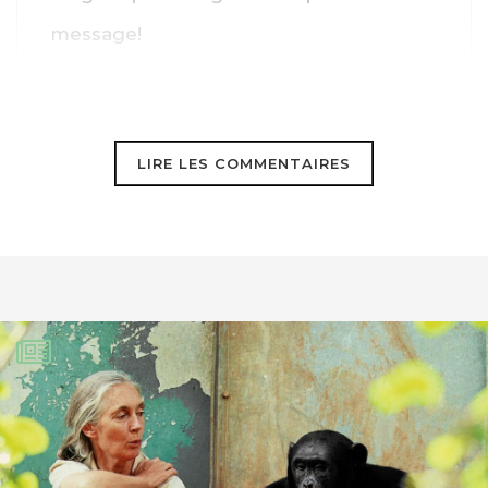
message!
LIRE LES COMMENTAIRES
Mostra de Venise. 21 films «
inattendus et dérangeants » en
compétition - Mes Actus
31 juillet 2015
[…] Lire la suite sur
http://www.goodplanet.info&#8230
; […]