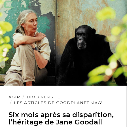
À nos vélos, à nos espadrilles de course,
à nos équipements de plein air!
Le temps file.
Lire
AGIR
BIODIVERSITÉ
l'article
LES ARTICLES DE GOODPLANET MAG'
Six mois après sa disparition,
l’héritage de Jane Goodall