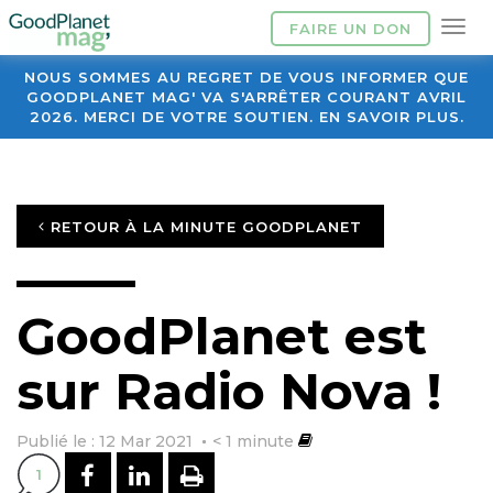
FAIRE UN DON
NOUS SOMMES AU REGRET DE VOUS INFORMER QUE
GOODPLANET MAG' VA S'ARRÊTER COURANT AVRIL
2026. MERCI DE VOTRE SOUTIEN. EN SAVOIR PLUS.
RETOUR À LA MINUTE GOODPLANET
GoodPlanet est
sur Radio Nova !
Publié le : 12 Mar 2021
< 1
minute
PARTAGER SUR FACEBOOK
PARTAGER SUR LINKEDI
IMPRIMER
1