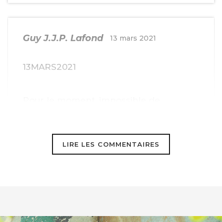
Guy J.J.P. Lafond
13 mars 2021
13MARS2021
Pour le moment, impossible de
visionner « Désobéissant.e.s. » à partir
du Canada. Restez à l’écoute, la France.
LIRE LES COMMENTAIRES
Nous avons aussi nos activistes au
Canada. On ne vous abandonnera pas.
t: @GuyLafond @FamilleLafond