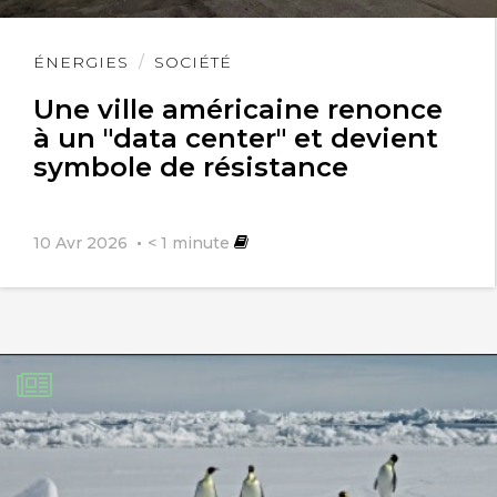
Lire
ÉNERGIES
SOCIÉTÉ
l'article
Une ville américaine renonce
à un "data center" et devient
symbole de résistance
10 Avr 2026
< 1
minute