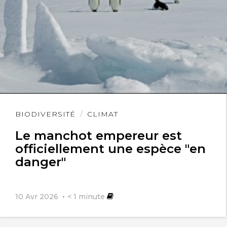
Lire
BIODIVERSITÉ
CLIMAT
l'article
Le manchot empereur est
officiellement une espèce "en
danger"
10 Avr 2026
< 1
minute