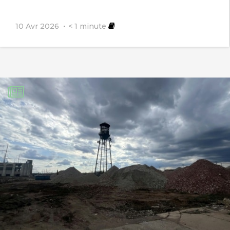
10 Avr 2026
< 1
minute