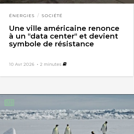
Lire
ÉNERGIES
SOCIÉTÉ
l'article
Une ville américaine renonce
à un "data center" et devient
symbole de résistance
10 Avr 2026
2
minutes