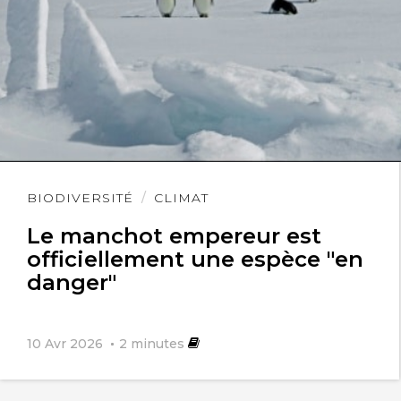
Lire
BIODIVERSITÉ
CLIMAT
l'article
Le manchot empereur est
officiellement une espèce "en
danger"
10 Avr 2026
2
minutes