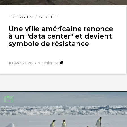
Lire
ÉNERGIES
SOCIÉTÉ
l'article
Une ville américaine renonce
à un "data center" et devient
symbole de résistance
10 Avr 2026
< 1
minute