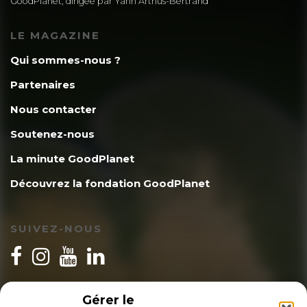
GoodPlanet, dirigée par Yann Arthus-Bertrand
LE MAGAZINE
Qui sommes-nous ?
Partenaires
Nous contacter
Soutenez-nous
La minute GoodPlanet
Découvrez la fondation GoodPlanet
SUIVEZ-NOUS
INSCRIPTION NEWSLETTER
Gérer le