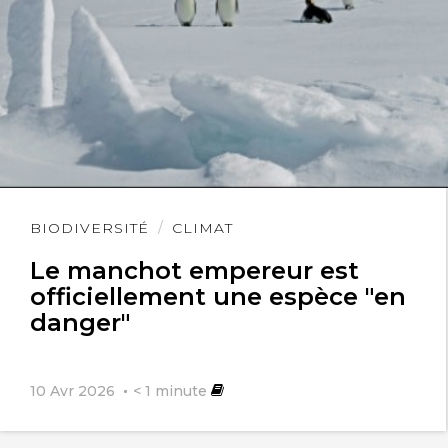
Lire
BIODIVERSITÉ
CLIMAT
l'article
Le manchot empereur est
officiellement une espèce "en
danger"
10 Avr 2026
< 1
minute