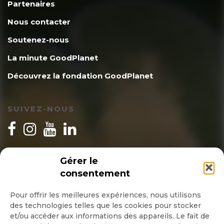
Partenaires
Nous contacter
Soutenez-nous
La minute GoodPlanet
Découvrez la fondation GoodPlanet
SUIVEZ-NOUS
INSCRIPTION NEWSLETTER
Gérer le
consentement
Pour offrir les meilleures expériences, nous utilisons
des technologies telles que les cookies pour stocker
Quotidienne
et/ou accéder aux informations des appareils. Le fait de