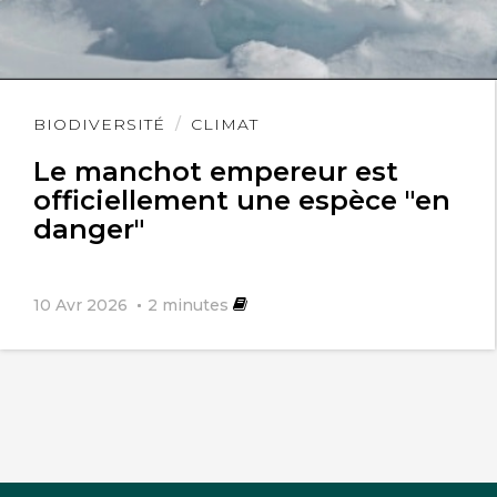
Lire
BIODIVERSITÉ
CLIMAT
l'article
Le manchot empereur est
officiellement une espèce "en
danger"
10 Avr 2026
2
minutes