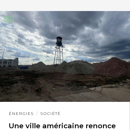
Lire
ÉNERGIES
SOCIÉTÉ
l'article
Une ville américaine renonce