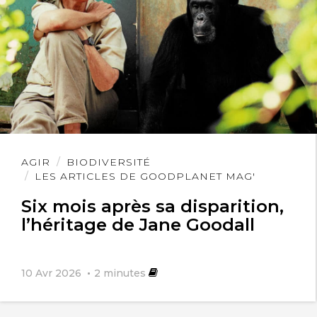
Lire
AGIR
BIODIVERSITÉ
l'article
LES ARTICLES DE GOODPLANET MAG'
Six mois après sa disparition,
l’héritage de Jane Goodall
10 Avr 2026
2
minutes