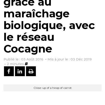
grâce au
maraîchage
biologique, avec
le réseau
Cocagne
Publié le : 03 Août 2016
Mis à jour le : 03 Déc 2019
2
minutes
PARTAGER SUR FACEBOOK
PARTAGER SUR LINKEDIN
IMPRIMER
Close-up of a heap of carrot