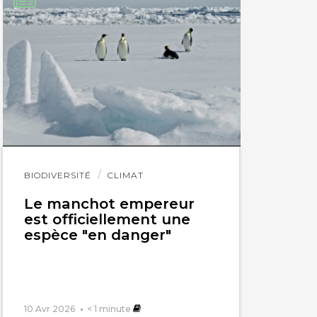
Lire
BIODIVERSITÉ
CLIMAT
l'article
Le manchot empereur
est officiellement une
espèce "en danger"
10 Avr 2026
< 1
minute