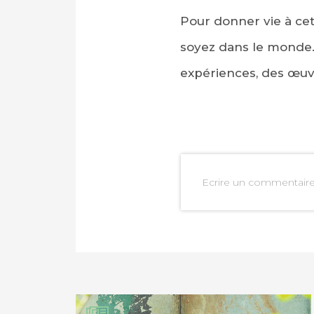
Pour donner vie à cet
soyez dans le monde. 
expériences, des œuv
PARTAGER SUR FAC
Ecrire un commentair
PARTAGER SUR LIN
IMPRIMER