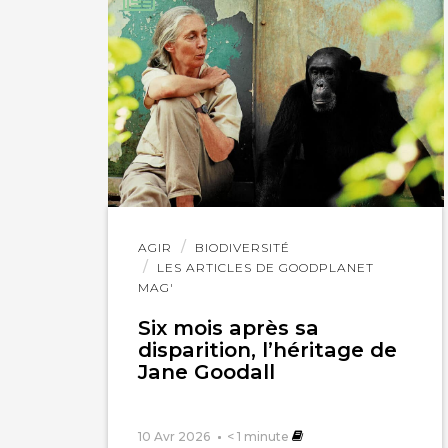
Lire
AGIR
BIODIVERSITÉ
l'article
LES ARTICLES DE GOODPLANET
MAG'
Six mois après sa
disparition, l’héritage de
Jane Goodall
10 Avr 2026
< 1
minute