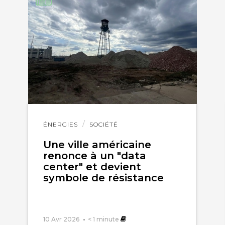
Lire
ÉNERGIES
SOCIÉTÉ
l'article
Une ville américaine
renonce à un "data
center" et devient
symbole de résistance
10 Avr 2026
< 1
minute