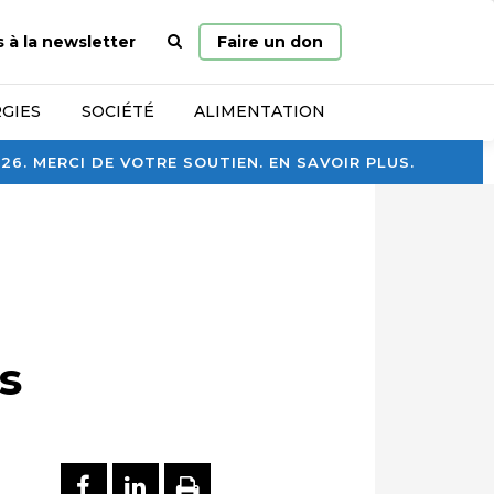
Page
s à la newsletter
Faire un don
d’accueil
GIES
SOCIÉTÉ
ALIMENTATION
. MERCI DE VOTRE SOUTIEN. EN SAVOIR PLUS.
s
PARTAGER SUR FACEBOOK
PARTAGER SUR LINKEDI
IMPRIMER