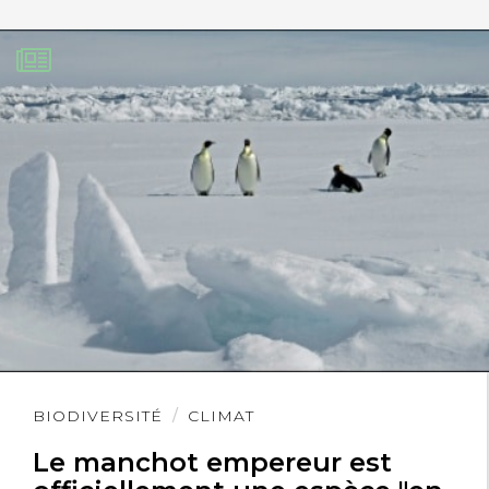
Lire
BIODIVERSITÉ
CLIMAT
l'article
Le manchot empereur est