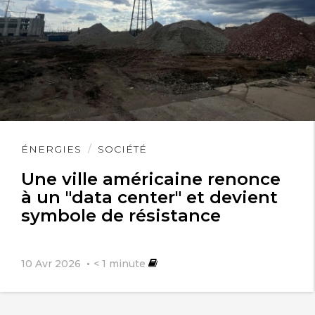
Lire
ÉNERGIES
SOCIÉTÉ
l'article
Une ville américaine renonce
à un "data center" et devient
symbole de résistance
10 Avr 2026
< 1
minute