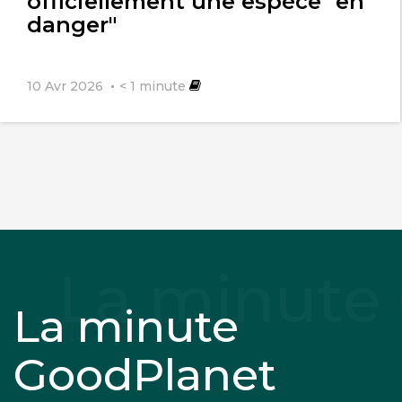
officiellement une espèce "en
danger"
10 Avr 2026
< 1
minute
La minute
GoodPlanet