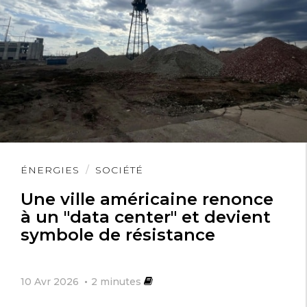
Lire
ÉNERGIES
SOCIÉTÉ
l'article
Une ville américaine renonce
à un "data center" et devient
symbole de résistance
10 Avr 2026
2
minutes