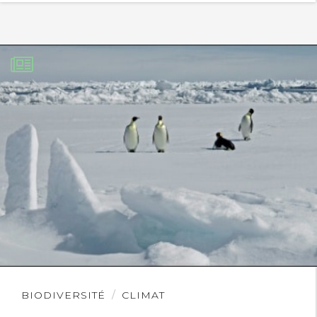
Lire
BIODIVERSITÉ
CLIMAT
l'article