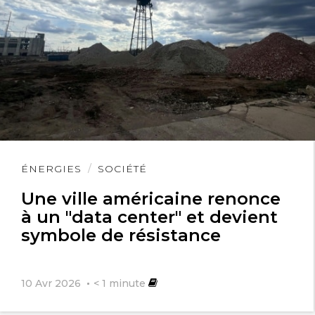
Lire
ÉNERGIES
SOCIÉTÉ
l'article
Une ville américaine renonce
à un "data center" et devient
symbole de résistance
10 Avr 2026
< 1
minute