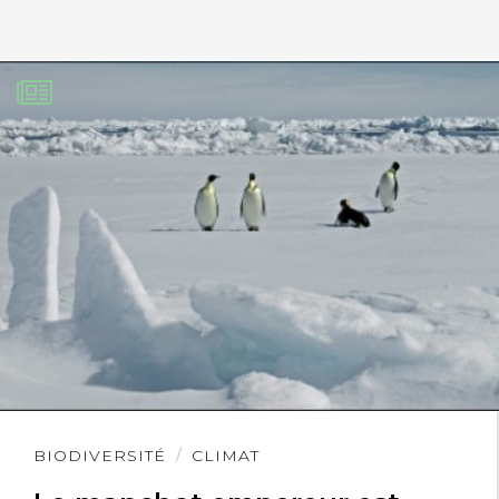
Lire
BIODIVERSITÉ
CLIMAT
l'article