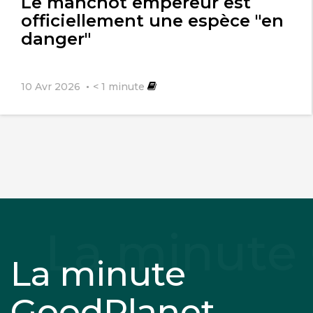
Le manchot empereur est
officiellement une espèce "en
danger"
10 Avr 2026
< 1
minute
La minute
GoodPlanet