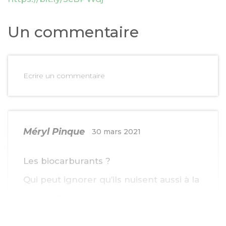
Un commentaire
Ecrire un commentaire
Méryl Pinque
30 mars 2021
Les biocarburants ?
Qui peut ignorer qu’ils nuisent aussi à la
nature ? Le but est-il, comme pour les
panneaux photovoltaïques, de raser