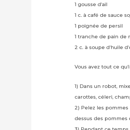
1 gousse d’ail
1 c. à café de sauce so
1 poignée de persil
1 tranche de pain de 
2 c. à soupe d’huile d’
Vous avez tout ce qu’il
1) Dans un robot, mix
carottes, céleri, cham
2) Pelez les pommes d
dessus des pommes de 
3)
Pendant ce temps, da