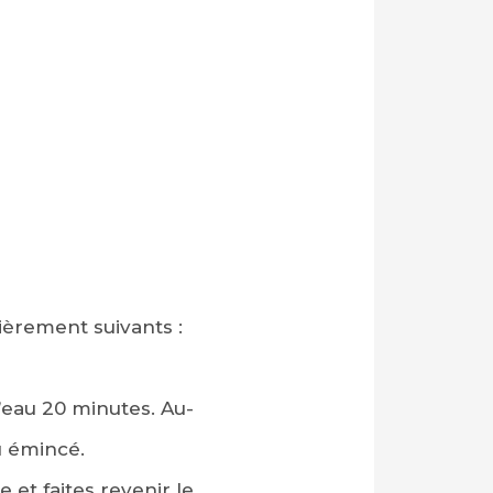
ièrement suivants :
’eau 20 minutes. Au-
u émincé.
e et faites revenir le