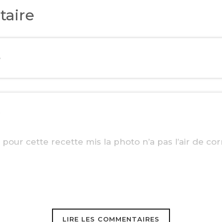
aire
e
0
 pour cette recette mis la photo n’a pas l’air de co
EBOOK
LIRE LES COMMENTAIRES