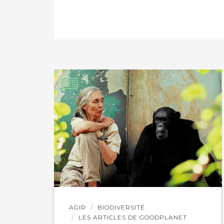
PARTAGER SUR LIN
IMPRIMER
Lire
AGIR
BIODIVERSITÉ
l'article
LES ARTICLES DE GOODPLANET