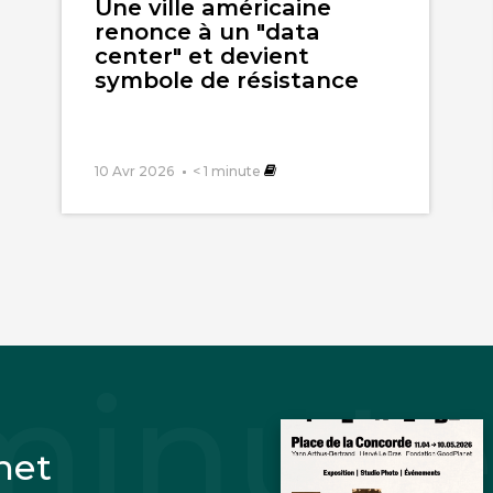
Une ville américaine
renonce à un "data
center" et devient
symbole de résistance
10 Avr 2026
< 1
minute
net