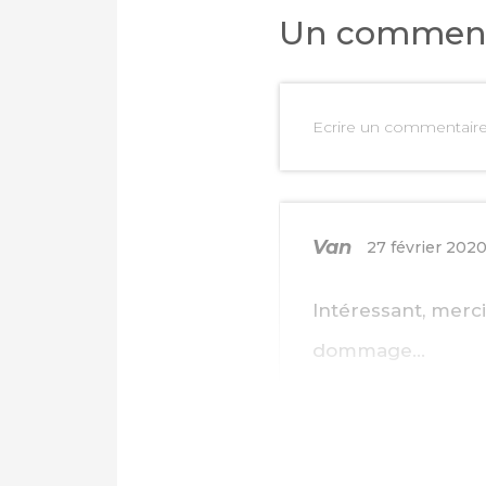
Un comment
Ecrire un commentair
Van
27 février 202
Intéressant, merci
dommage…
PARTAGER SUR FAC