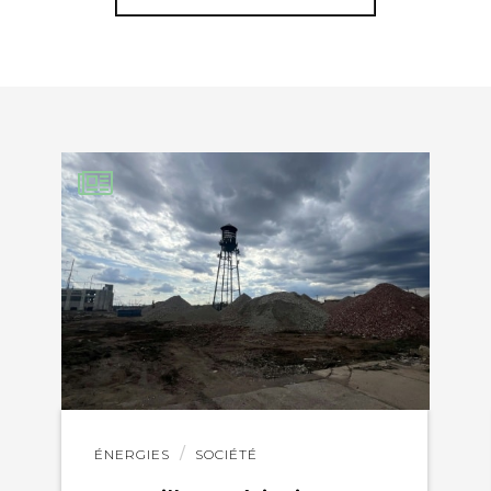
KEDIN
Lire
ÉNERGIES
SOCIÉTÉ
l'article