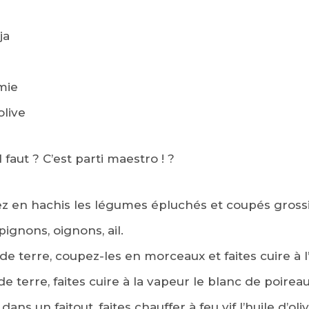
ja
mie
olive
 faut ? C’est parti maestro ! ?
ez en hachis les légumes épluchés et coupés gross
pignons, oignons, ail.
e terre, coupez-les en morceaux et faites cuire à l
terre, faites cuire à la vapeur le blanc de poirea
ns un faitout, faites chauffer à feu vif l’huile d’oliv