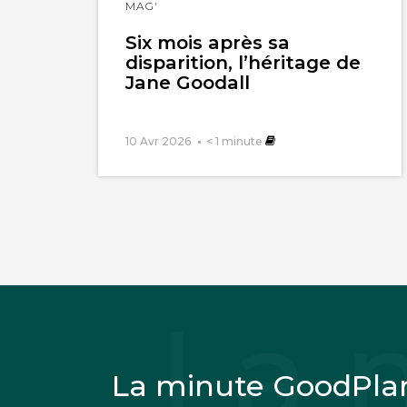
MAG'
Six mois après sa
disparition, l’héritage de
Jane Goodall
10 Avr 2026
< 1
minute
La minute GoodPla