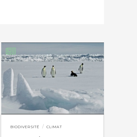
Lire
BIODIVERSITÉ
CLIMAT
l'article