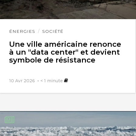
Lire
ÉNERGIES
SOCIÉTÉ
l'article
Une ville américaine renonce
à un "data center" et devient
symbole de résistance
10 Avr 2026
< 1
minute