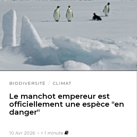
Lire
BIODIVERSITÉ
CLIMAT
l'article
Le manchot empereur est
officiellement une espèce "en
danger"
10 Avr 2026
< 1
minute