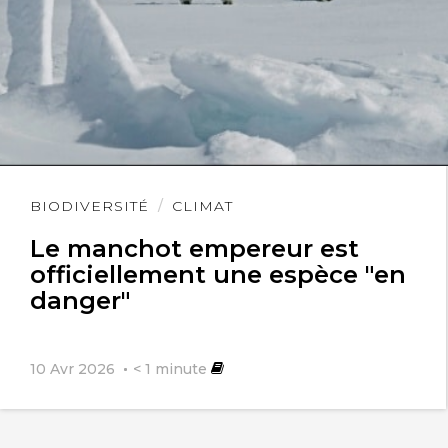
Lire
BIODIVERSITÉ
CLIMAT
l'article
Le manchot empereur est
officiellement une espèce "en
danger"
10 Avr 2026
< 1
minute