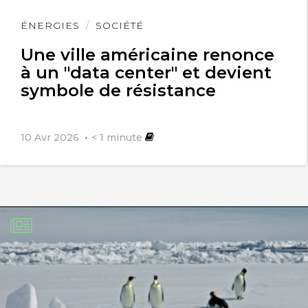
Lire
ÉNERGIES
SOCIÉTÉ
l'article
Une ville américaine renonce
à un "data center" et devient
symbole de résistance
10 Avr 2026
< 1
minute