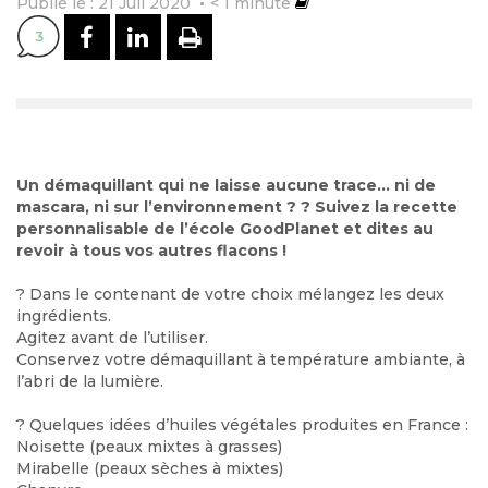
Publié le : 21 Juil 2020
< 1
minute
PARTAGER SUR FACEBOOK
PARTAGER SUR LINKEDI
IMPRIMER
3
Un démaquillant qui ne laisse aucune trace… ni de
mascara, ni sur l’environnement ?
?
Suivez la recette
personnalisable de l’école GoodPlanet et dites au
revoir à tous vos autres flacons !
?
Dans le contenant de votre choix mélangez les deux
ingrédients.
Agitez avant de l’utiliser.
Conservez votre démaquillant à température ambiante, à
l’abri de la lumière.
?
Quelques idées d’huiles végétales produites en France :
Noisette (peaux mixtes à grasses)
Mirabelle (peaux sèches à mixtes)