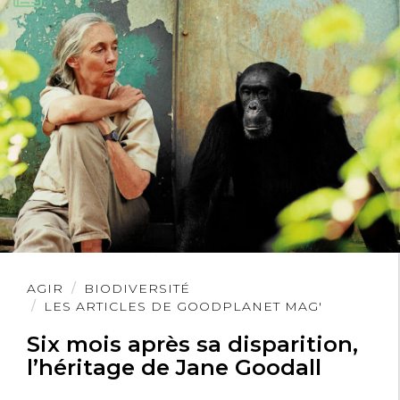
quotidien!
Méryl Pinque
28 juillet 2020
Quelle horrible manie régressive que
de dire « zéro » au lieu d' »aucun ».
Lire
AGIR
BIODIVERSITÉ
l'article
LES ARTICLES DE GOODPLANET MAG'
Six mois après sa disparition,
l’héritage de Jane Goodall