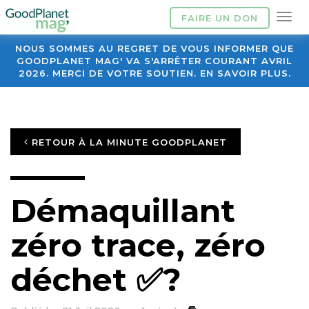
FAIRE UN DON
NOUS SOMMES AU REGRET DE VOUS INFORMER QUE
GOODPLANET MAG' VA S'ARRÊTER COURANT AVRIL
2026. MERCI DE VOTRE SOUTIEN. EN SAVOIR PLUS.
RETOUR À LA MINUTE GOODPLANET
Démaquillant
zéro trace, zéro
déchet ✅?