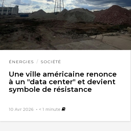
Lire
ÉNERGIES
SOCIÉTÉ
l'article
Une ville américaine renonce
à un "data center" et devient
symbole de résistance
10 Avr 2026
< 1
minute