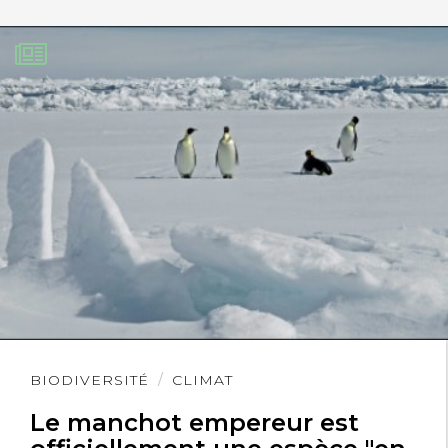
Lire
BIODIVERSITÉ
CLIMAT
l'article
Le manchot empereur est