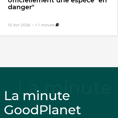
officiellement une espèce "en
danger"
10 Avr 2026
< 1
minute
La minute
GoodPlanet