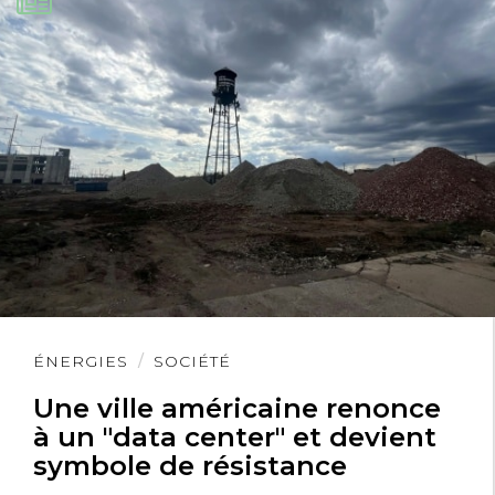
Lire
ÉNERGIES
SOCIÉTÉ
l'article
Une ville américaine renonce
à un "data center" et devient
symbole de résistance