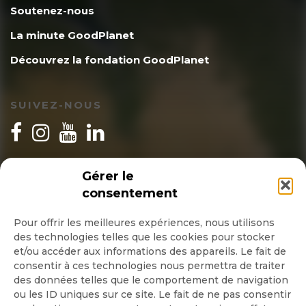
Soutenez-nous
La minute GoodPlanet
Découvrez la fondation GoodPlanet
SUIVEZ-NOUS
INSCRIPTION NEWSLETTER
Gérer le
consentement
Pour offrir les meilleures expériences, nous utilisons
des technologies telles que les cookies pour stocker
Quotidienne
et/ou accéder aux informations des appareils. Le fait de
consentir à ces technologies nous permettra de traiter
Hebdo
des données telles que le comportement de navigation
ou les ID uniques sur ce site. Le fait de ne pas consentir