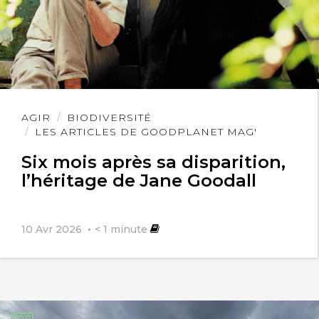
Lire
AGIR
BIODIVERSITÉ
l'article
LES ARTICLES DE GOODPLANET MAG'
Six mois après sa disparition,
l’héritage de Jane Goodall
10 Avr 2026
< 1
minute