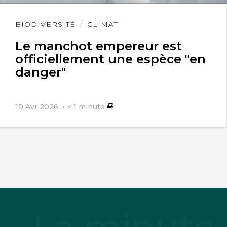
Lire
BIODIVERSITÉ
CLIMAT
l'article
Le manchot empereur est
officiellement une espèce "en
danger"
10 Avr 2026
< 1
minute