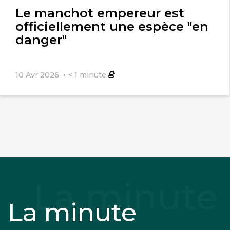
l'article
Le manchot empereur est
officiellement une espèce "en
danger"
10 Avr 2026
< 1
minute
La minute