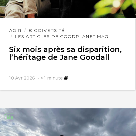
Lire
AGIR
BIODIVERSITÉ
l'article
LES ARTICLES DE GOODPLANET MAG'
Six mois après sa disparition,
l’héritage de Jane Goodall
10 Avr 2026
< 1
minute