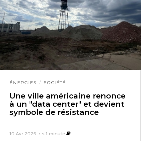
Lire
ÉNERGIES
SOCIÉTÉ
l'article
Une ville américaine renonce
à un "data center" et devient
symbole de résistance
10 Avr 2026
< 1
minute